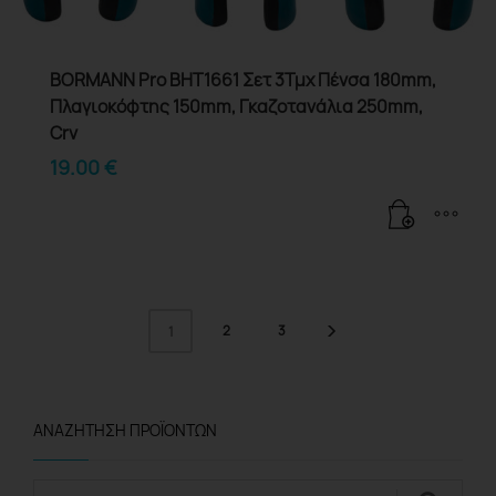
BORMANN Pro BHT1661 Σετ 3Τμχ Πένσα 180mm,
Πλαγιοκόφτης 150mm, Γκαζοτανάλια 250mm,
Crv
19.00
€
2
3
1
ΑΝΑΖΉΤΗΣΗ ΠΡΟΪΌΝΤΩΝ
Αναζήτηση