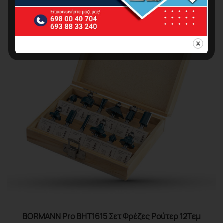
BORMANN Pro BHT1615 Σετ Φρέζες Ρούτερ 12Τεμ