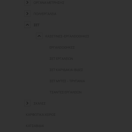
ΟΡΓΑΝΑ ΜΈΤΡΗΣΗΣ
ΠΟΛΥΕΡΓΑΛΕΊΑ
ΣΕΤ
ΚΑΣΕΤΊΝΕΣ-ΕΡΓΑΛΕΙΟΘΉΚΕΣ
ΕΡΓΑΛΕΙΟΘΉΚΕΣ
ΣΕΤ ΕΡΓΑΛΕΊΩΝ
ΣΕΤ ΚΑΡΥΔΆΚΙΑ-ΒΊΔΕΣ
ΣΕΤ ΜΎΤΕΣ – ΤΡΥΠΆΝΙΑ
ΤΣΆΝΤΕΣ ΕΡΓΑΛΕΊΩΝ
ΣΚΆΛΕΣ
ΚΑΡΦΩΤΙΚΆ ΧΕΙΡΌΣ
ΚΑΤΣΑΒΊΔΙΑ