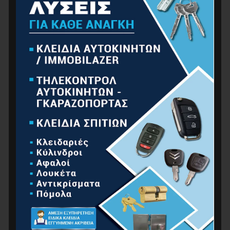
BORMANN Pro BHT1590 Σετ Κατσαβίδι & Μύτες,
Ατσάλι S2, 31Τεμ
17.00
€