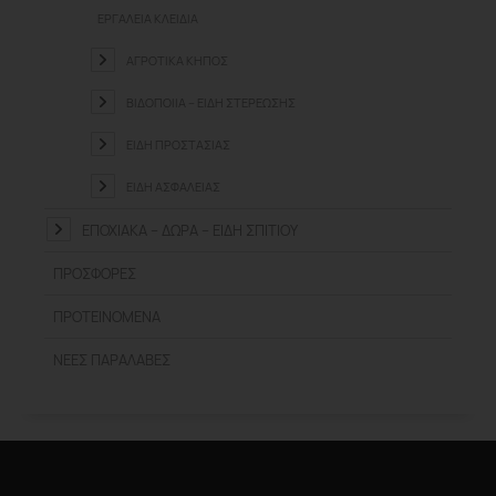
ΕΡΓΑΛΕΊΑ ΚΛΕΙΔΙΆ
ΑΓΡΟΤΙΚΆ ΚΉΠΟΣ
ΒΙΔΟΠΟΙΊΑ – ΕΊΔΗ ΣΤΕΡΈΩΣΗΣ
ΕΊΔΗ ΠΡΟΣΤΑΣΊΑΣ
ΕΊΔΗ ΑΣΦΑΛΕΊΑΣ
ΕΠΟΧΙΑΚΆ – ΔΏΡΑ – ΕΊΔΗ ΣΠΙΤΙΟΎ
ΠΡΟΣΦΟΡΈΣ
ΠΡΟΤΕΙΝΌΜΕΝΑ
ΝΈΕΣ ΠΑΡΑΛΑΒΈΣ