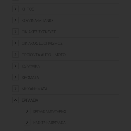
ΚΉΠΟΣ
ΚΟΥΖΊΝΑ-ΜΠΆΝΙΟ
ΟΙΚΙΑΚΈΣ ΣΥΣΚΕΥΈΣ
ΟΙΚΙΑΚΌΣ ΕΞΟΠΛΙΣΜΌΣ
ΠΡΟΪΌΝΤΑ ΑUTO – MOTO
ΥΔΡΑΥΛΙΚΆ
ΧΡΏΜΑΤΑ
ΜΗΧΑΝΉΜΑΤΑ
ΕΡΓΑΛΕΊΑ
ΕΡΓΑΛΕΊΑ ΜΠΑΤΑΡΊΑΣ
ΗΛΕΚΤΡΙΚΆ ΕΡΓΑΛΕΊΑ