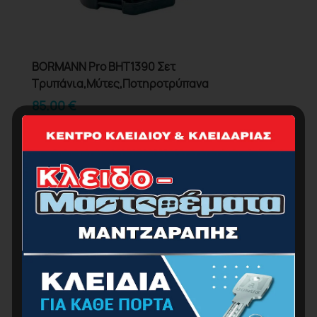
BORMANN Pro BHT1390 Σετ
Τρυπάνια,Μύτες,Ποτηροτρύπανα
85.00
€