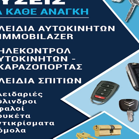
h3x3,pz0x2,pz1x3,pz2x4,pz3x3
/8″
2x3,pz3x2 ,t15,t20,t25,t30,h3,h4,h5,h6,
r
–
v