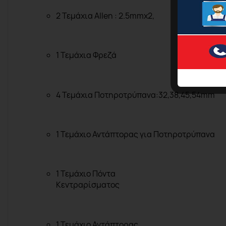
2
Τεμάχια
Allen :
2.5mmx2,
1
Τεμάχια Φρεζά
4
Τεμάχια
Ποτηροτρύπανα
:32,38,45,54mm
1
Τεμάχιο
Αντάπτορας για Ποτηροτρύπανα
1
Τεμάχιο Πόντα
Κεντραρίσματος
1
Τεμάχιο Αντάπτορας