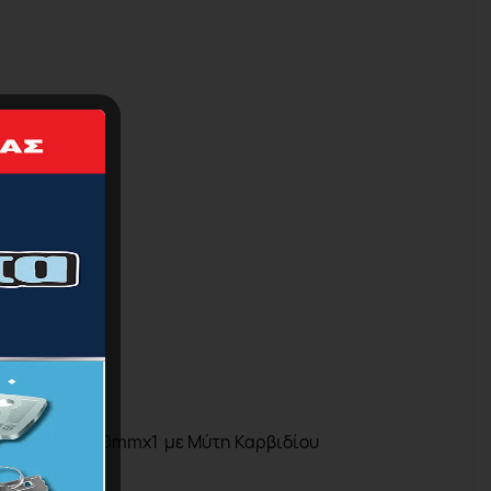
mx
1,9
mmx
1,10
mmx
1
με Μύτη Καρβιδίου