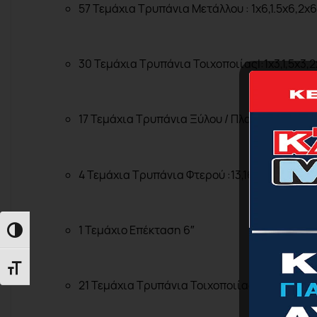
57 Τεμάχια Τρυπάνια Μετάλλου : 1
x
6,1.5
x
6,2
x
6
30 Τεμάχια Τρυπάνια Τοιχοποιίας
l
:1
x
3,1,5
x
3,2
17 Τεμάχια Τρυπάνια Ξύλου / Πλαστικού :3
mm
4
Τεμάχια
Τρυπάνια
Φτερού
:13,16,19,22
1
Τεμάχιο
Επέκταση
6″
Εναλλαγή Υψηλής Αντίθεσης
Εναλλαγή Μεγέθους Γραμμάτων
21 Τεμάχια Τρυπάνια Τοιχοποιίας :3
mmx
2,4
m