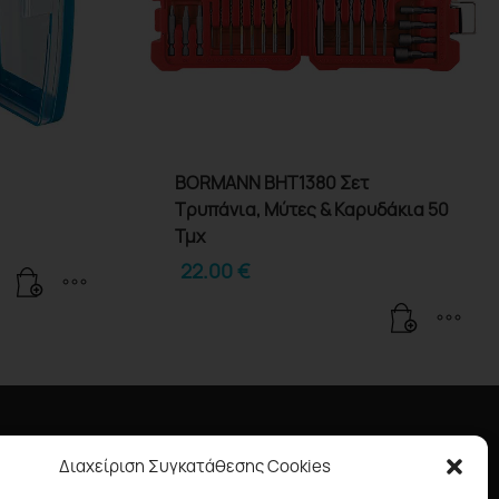
BORMANN BHT1380 Σετ
Τρυπάνια, Μύτες & Καρυδάκια 50
Τμχ
22.00
€
Πληροφορίες
Διαχείριση Συγκατάθεσης Cookies