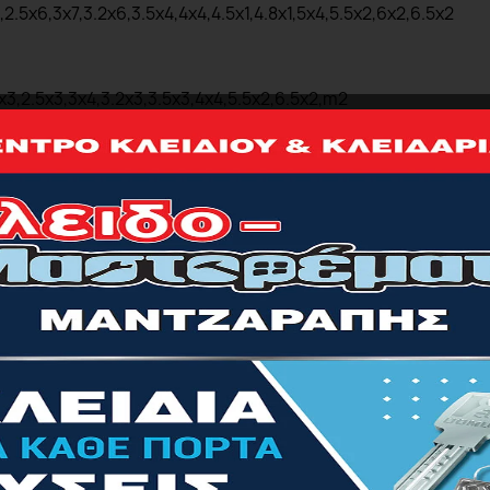
,2.5
x
6,3
x
7,3.2
x
6,3.5
x
4,4
x
4,4.5
x
1,4.8
x
1,5
x
4,5.5
x
2,6
x
2,6.5
x
2
x
3,2.5
x
3,3
x
4,3.2
x
3,3.5
x
3,4
x
4,5.5
x
2,6.5
x
2,
m
2
x
4,4
mmx
4,5
mmx
3,6
mmx
2,7
mmx
1,8
mmx
2,10
mmx
1,
mx
2, 4.5
mmx
2,5
mmx
2,5.5
mmx
2,6
mmx
3,6.5
mmx
2,7
mmx
3,8
m