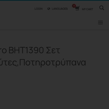
LOGIN
LANGUAGES
MY CART
o BHT1390 Σετ
ύτες,Ποτηροτρύπανα