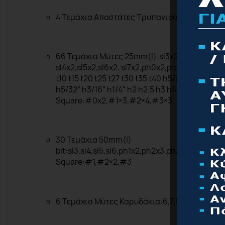
4
Τεμάχια
Αποστάτες
Τρυπανιού
:3,5,6,8mm
66
Τεμάχια
Μύτες
25mm(l):sl3x2,
sl4x2,sl5x2,sl6x2, sl7x2,ph0x2,ph1x3,ph2x4,p
t10 t15 t20 t25 t27 t30 t35 t40 h5/64″ h3/32″ h1
h5/32″ h3/16″ h1/4″ h2 h2.5 h3 h4 h5 h6
Square:#0x2,#1×3,#2×4,#3×3
30
Τεμάχια
50mm(l)
bit:sl3,sl4,sl5,sl6,ph1x2,ph2x3,ph3x2,pz1x2,pz
Square:#1,#2×2,#3
6 Τεμάχια Μύτες Καρυδάκια:6,7,8,9,10,11
mm
,
c