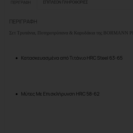
ΕΠΙΠΛΈΟΝ ΠΛΗΡΟΦΟΡΊΕΣ
ΠΕΡΙΓΡΑΦΉ
ΠΕΡΙΓΡΑΦΉ
Σετ Τρυπάνια, Ποτηροτρύπανα & Καρυδάκια
της
BORMANN
P
Κατασκευασμένα από Τιτάνιο
HRC
Steel
63-65
Μύτες
Με
Επισκλήρυνση
HRC 58-62