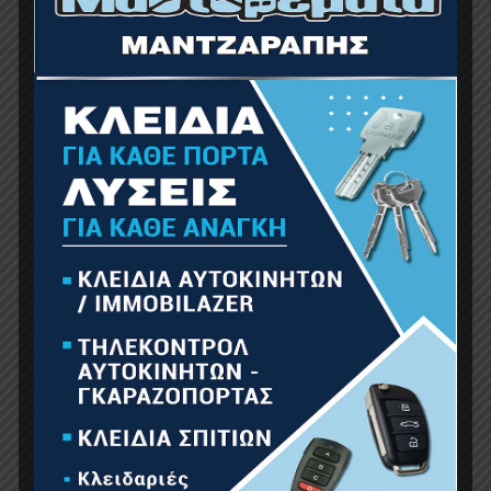
Σύνδεσμοι : 1/4” , 3/8” , 1/2”
•
2 Τεμάχια
Αντάπτορας 8mm : 3/8” & 1/2”
•
24
Τεμάχια 8mm Μύτες Άλεν : 7,8,10,12,14 – Ίσιες : 8,10,12
Philips : 3,4 –
Pozidrive : 3,4 – Torx
40,45,50,55,60,70 – TT 40 ,45,50,55,60,70,
•
7 Τεμάχια
Άλεν 1.0,1.5,2,2.5,3,4,5mm
•
20
Τεμάχια Μύτες 6,35 mm : Torx 8,9,10,15,20,25,30 –
Άλεν : 3,4,5 – TT :
8,9,10,15,20,25,30 –
Ίσιες
4,5.5,7