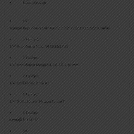
•
Εμπεριέχονται
:
•
13
Τεμάχια Καρυδάκια 1/4” 4,4.5,5,5.5,6,7,8,9,10,11,12,13,14mm
•
5 Τεμάχια
1/4″ Καρυδάκια Torx : E4,E5,E6,E7,E8
•
7 Τεμάχια
1/4” Καρυδάκια Μακριά 4,5,6,7,8,9,10 mm
•
2 Τεμάχια
1/4” Επεκτάσεις 2 ” & 4 “
•
1 Τεμάχια
1/4” Ρυθμιζόμενη Μπάρα Τύπου Τ
•
1 Τεμάχιο
Κατσαβίδι 1/4” 6”
•
30