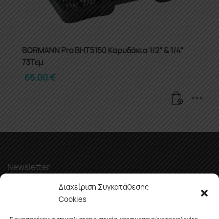
BORMANN Pro BHT5150 Καρυδάκια 1/2” & 1/4”
73Τεμ
65.00
€
Newsletter
Διαχείριση Συγκατάθεσης
Cookies