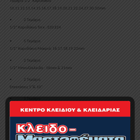
Τεμάχια 1/2” Καρυδάκια
10,11,12,13,14,15,16,17,18,19,20,21,22,24,27,30,32mm
•
2 Τεμάχια
1/2” Καρυδάκια Torx : E20.E24
•
5 Τεμάχια
1/2” Καρυδάκια Μακριά: 16,17,18,19,22mm
•
2 Τεμάχια
1/2” Μπουζόκλειδα : 16mm & 21mm
•
2 Τεμάχια
Επεκτάσεις 5”& 10”
•
1 Τεμάχιο
Αντάπτορας
•
3 Τεμάχα
Καστάνιες : 1/4” , 3/8” , 1/2”
•
3 Σπαστοί