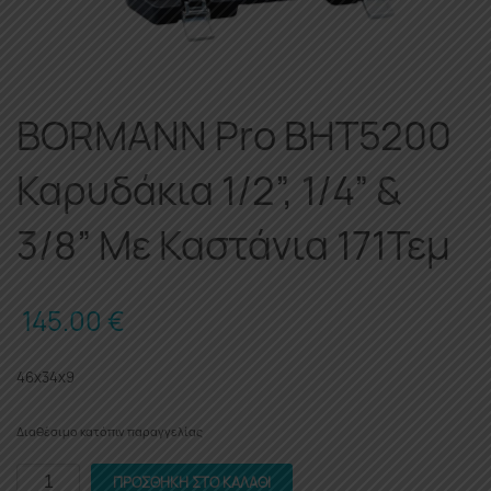
BORMANN Pro BHT5200
Καρυδάκια 1/2”, 1/4” &
3/8” Με Καστάνια 171Τεμ
145.00
€
46x34x9
Διαθέσιμο κατόπιν παραγγελίας
BORMANN
ΠΡΟΣΘΉΚΗ ΣΤΟ ΚΑΛΆΘΙ