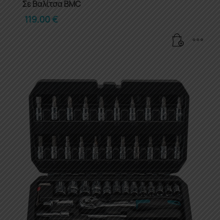
Σε Βαλίτσα BMC
119.00
€