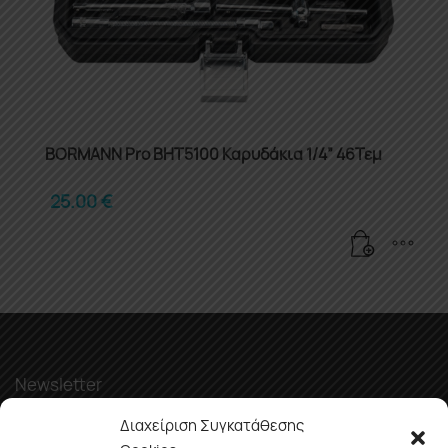
BORMANN Pro BHT5100 Καρυδάκια 1/4” 46Τεμ
25.00
€
Newsletter
Διαχείριση Συγκατάθεσης