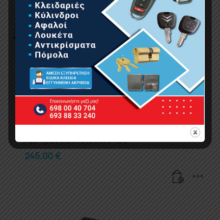
BORMANN Pro BHT5210 Εργαλεία Σετ 132Τμχ Cr-
V Σε Τροχήλατη Βαλίτσα ABS
245.00
€