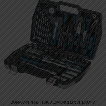
BORMANN Pro BHT5160 Εργαλεία Σετ 81Τμχ Cr-V