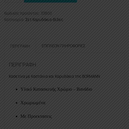
Pro
BHT5180
Κωδικός προϊόντος:
33800
Καρυδάκια
Κατηγορία:
Σετ Καρυδάκια-Βίδες
1/2''&
1/4''
Σετ
110Τεμ
ΕΠΙΠΛΈΟΝ ΠΛΗΡΟΦΟΡΊΕΣ
ΠΕΡΙΓΡΑΦΉ
ποσότητα
ΠΕΡΙΓΡΑΦΉ
Κασετίνα με Καστάνια και Καρυδάκια της BORMANN
Υλικό Κατασκευής Χρώμιο – Βανάδιο
Χρωμιωμένα
Με Προεκτασεις