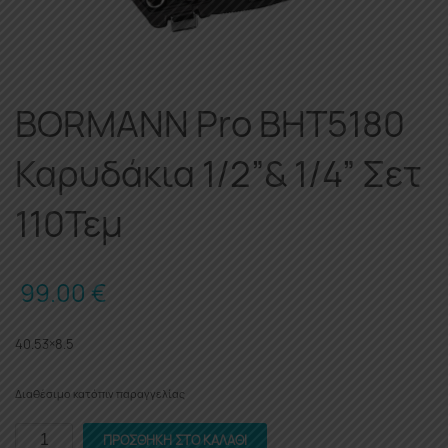
BORMANN Pro BHT5180
Καρυδάκια 1/2”& 1/4” Σετ
110Τεμ
99.00
€
40.53×8.5
Διαθέσιμο κατόπιν παραγγελίας
BORMANN
ΠΡΟΣΘΉΚΗ ΣΤΟ ΚΑΛΆΘΙ