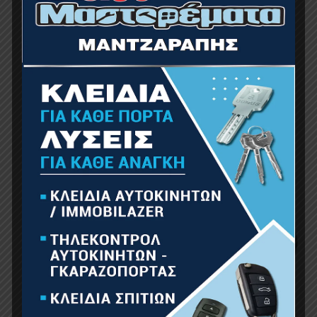
BORMANN Pro BHT5200 Καρυδάκια 1/2”, 1/4” &
3/8” Με Καστάνια 171Τεμ
145.00
€