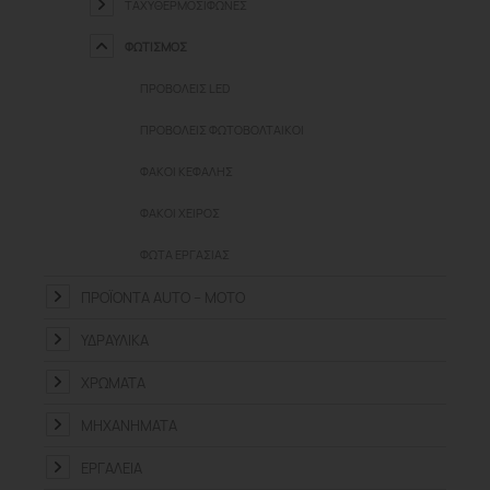
ΤΑΧΥΘΕΡΜΟΣΊΦΩΝΕΣ
ΦΩΤΙΣΜΌΣ
ΠΡΟΒΟΛΕΊΣ LED
ΠΡΟΒΟΛΕΊΣ ΦΩΤΟΒΟΛΤΑΙΚΟΊ
ΦΑΚΟΊ ΚΕΦΑΛΉΣ
ΦΑΚΟΊ ΧΕΙΡΌΣ
ΦΏΤΑ ΕΡΓΑΣΊΑΣ
ΠΡΟΪΌΝΤΑ ΑUTO – MOTO
ΥΔΡΑΥΛΙΚΆ
ΧΡΏΜΑΤΑ
ΜΗΧΑΝΉΜΑΤΑ
ΕΡΓΑΛΕΊΑ