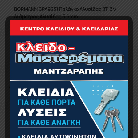
BORMANN BPA9231 Παλάγκο Αλυσίδας 2T, 3M,
Διάμετρος Αλυσίδας 5.6mm
75.00
€