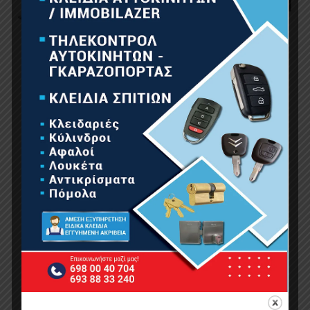
BORMANN BPP2500 Βραχίονας Παλάγκου
Τηλεσκοπικός
55.00
€