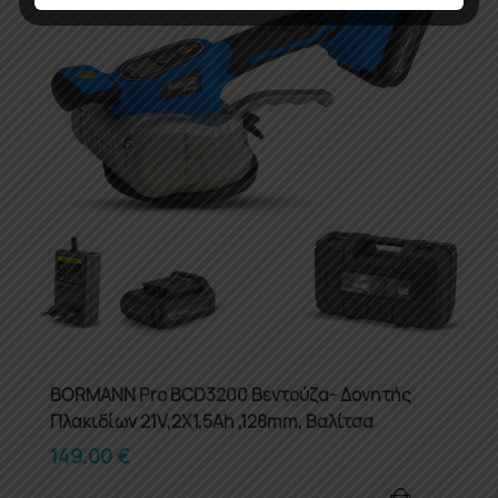
BORMANN Pro BCD3200 Βεντούζα- Δονητής
Πλακιδίων 21V,2X1,5Ah ,128mm, Βαλίτσα
149.00
€