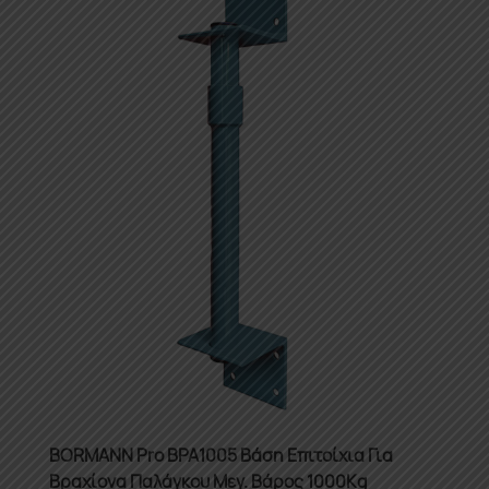
BORMANN Pro BPA1005 Βάση Επιτοίχια Για
Βραχίονα Παλάγκου Μεγ. Βάρος 1000Kg