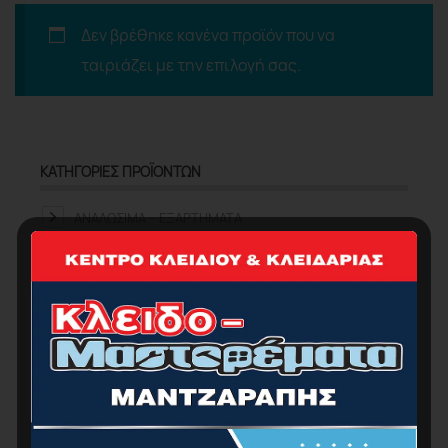
Δεν βρέθηκε κανένα προϊόν που να
ταιριάζει με την επιλογή σας.
ΚΑΤΗΓΟΡΊΕΣ ΠΡΟΪΌΝΤΩΝ
ΑΝΑΛΏΣΙΜΑ – ΕΞΑΡΤΉΜΑΤΑ
ΑΤΟΜΙΚΉ ΠΡΟΣΤΑΣΊΑ
ΕΠΕΤΕΙΑΚΆ
ΕΡΓΑΛΕΊΑ ΧΕΙΡΌΣ
ΚΉΠΟΣ
ΚΟΥΖΊΝΑ-ΜΠΆΝΙΟ