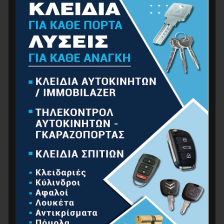
ΟΙΚΙΑΚΈΣ ΣΥΣΚΕΥΈΣ
ΟΙΚΙΑΚΌΣ ΕΞΟΠΛΙΣΜΌΣ
ΠΡΟΪΌΝΤΑ ΑUTO – MOTO
ΥΔΡΑΥΛΙΚΆ
ΧΡΏΜΑΤΑ
ΜΗΧΑΝΉΜΑΤΑ
ΓΕΝΝΉΤΡΙΕΣ – ΕΞΩΛΈΜΒΙΕΣ
ΕΡΓΑΛΕΊΑ ΑΈΡΟΣ
ΗΛΕΚΤΡΟΣΥΓΚΟΛΛΉΣΕΙΣ
ΚΑΘΑΡΙΣΜΌΣ
ΜΕΤΑΦΟΡΆ
ΟΙΚΟΔΟΜΙΚΆ