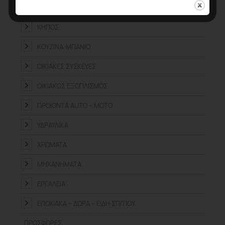
ΕΡΓΑΛΕΊΑ ΧΕΙΡΌΣ
ΚΉΠΟΣ
ΚΟΥΖΊΝΑ-ΜΠΆΝΙΟ
ΟΙΚΙΑΚΈΣ ΣΥΣΚΕΥΈΣ
ΟΙΚΙΑΚΌΣ ΕΞΟΠΛΙΣΜΌΣ
ΠΡΟΪΌΝΤΑ ΑUTO – MOTO
ΥΔΡΑΥΛΙΚΆ
ΧΡΏΜΑΤΑ
ΜΗΧΑΝΉΜΑΤΑ
ΕΡΓΑΛΕΊΑ
ΕΠΟΧΙΑΚΆ – ΔΏΡΑ – ΕΊΔΗ ΣΠΙΤΙΟΎ
ΠΡΟΣΦΟΡΈΣ