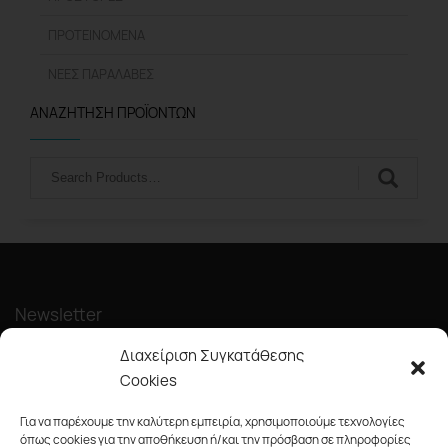
ΠΡΟΤΕΙΝΌΜΕΝΑ
ΝΈΕΣ ΠΑΡΑΛΑΒΈΣ
ΑΝΑΖΉΤΗΣΗ ΠΡΟΪΌΝΤΩΝ
Αναζήτηση
Newsletter
Διαχείριση Συγκατάθεσης
Cookies
Για να παρέχουμε την καλύτερη εμπειρία, χρησιμοποιούμε τεχνολογίες
όπως cookies για την αποθήκευση ή/και την πρόσβαση σε πληροφορίες