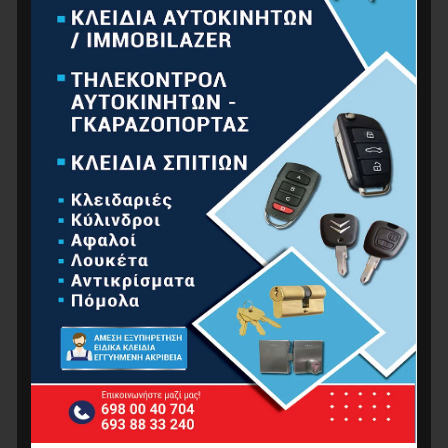
ΑΝΤΙΚΛΕΠΤΙΚΆ
ΔΊΣΚΟΙ – ΠΈΛΜΑΤΑ
ΚΟΥΒΆΔΕΣ-ΣΚΆΦΕΣ
ΣΎΡΜΑΤΑ
ΤΡΥΠΆΝΙΑ
ΔΙΑΜΑΝΤΟΚΟΡΏΝΕΣ
ΠΟΤΗΡΟΤΡΎΠΑΝΑ-ΠΟΤΗΡΟΚΟΡΏΝΕΣ
ΣΧΊΣΤΗΣ ΞΎΛΩΝ
ΤΡΥΠΆΝΙΑ SDS-MAX
ΤΣΟΚ ΔΡΑΠΆΝΩΝ
ΑΤΟΜΙΚΉ ΠΡΟΣΤΑΣΊΑ
ΕΠΕΤΕΙΑΚΆ