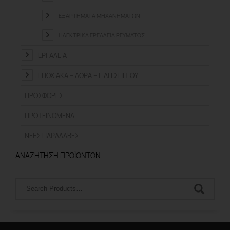
ΕΞΑΡΤΉΜΑΤΑ ΜΗΧΑΝΗΜΆΤΩΝ
ΗΛΕΚΤΡΙΚΆ ΕΡΓΑΛΕΊΑ ΡΕΎΜΑΤΟΣ
ΕΡΓΑΛΕΊΑ
ΕΠΟΧΙΑΚΆ – ΔΏΡΑ – ΕΊΔΗ ΣΠΙΤΙΟΎ
ΠΡΟΣΦΟΡΈΣ
ΠΡΟΤΕΙΝΌΜΕΝΑ
ΝΈΕΣ ΠΑΡΑΛΑΒΈΣ
ΑΝΑΖΉΤΗΣΗ ΠΡΟΪΌΝΤΩΝ
Αναζήτηση