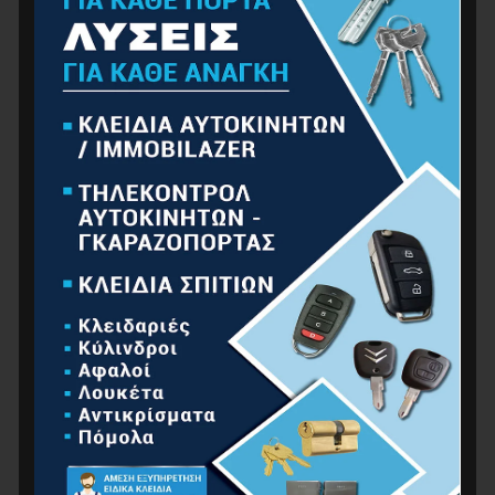
ΑΤΟΜΙΚΉ ΠΡΟΣΤΑΣΊΑ
ΕΠΕΤΕΙΑΚΆ
ΕΡΓΑΛΕΊΑ ΧΕΙΡΌΣ
ΚΉΠΟΣ
ΚΟΥΖΊΝΑ-ΜΠΆΝΙΟ
ΟΙΚΙΑΚΈΣ ΣΥΣΚΕΥΈΣ
ΟΙΚΙΑΚΌΣ ΕΞΟΠΛΙΣΜΌΣ
ΠΡΟΪΌΝΤΑ ΑUTO – MOTO
ΥΔΡΑΥΛΙΚΆ
ΧΡΏΜΑΤΑ
ΜΗΧΑΝΉΜΑΤΑ
ΓΕΝΝΉΤΡΙΕΣ – ΕΞΩΛΈΜΒΙΕΣ