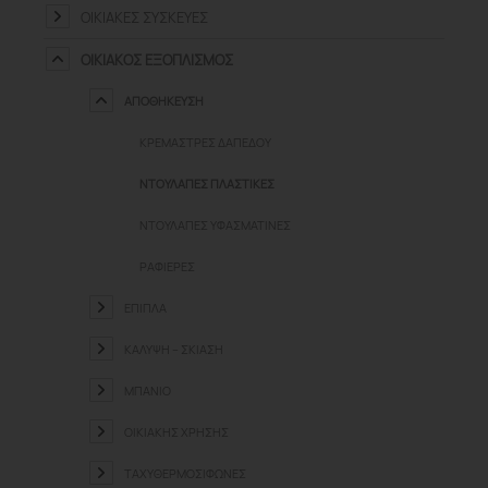
ΟΙΚΙΑΚΈΣ ΣΥΣΚΕΥΈΣ
ΟΙΚΙΑΚΌΣ ΕΞΟΠΛΙΣΜΌΣ
ΑΠΟΘΉΚΕΥΣΗ
ΚΡΕΜΆΣΤΡΕΣ ΔΑΠΈΔΟΥ
ΝΤΟΥΛΆΠΕΣ ΠΛΑΣΤΙΚΈΣ
ΝΤΟΥΛΆΠΕΣ ΥΦΑΣΜΆΤΙΝΕΣ
ΡΑΦΙΈΡΕΣ
ΈΠΙΠΛΑ
ΚΆΛΥΨΗ – ΣΚΊΑΣΗ
ΜΠΆΝΙΟ
ΟΙΚΙΑΚΉΣ ΧΡΉΣΗΣ
ΤΑΧΥΘΕΡΜΟΣΊΦΩΝΕΣ