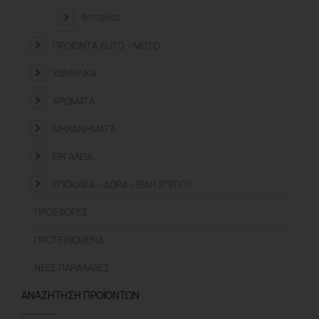
ΦΩΤΙΣΜΌΣ
ΠΡΟΪΌΝΤΑ ΑUTO – MOTO
ΥΔΡΑΥΛΙΚΆ
ΧΡΏΜΑΤΑ
ΜΗΧΑΝΉΜΑΤΑ
ΕΡΓΑΛΕΊΑ
ΕΠΟΧΙΑΚΆ – ΔΏΡΑ – ΕΊΔΗ ΣΠΙΤΙΟΎ
ΠΡΟΣΦΟΡΈΣ
ΠΡΟΤΕΙΝΌΜΕΝΑ
ΝΈΕΣ ΠΑΡΑΛΑΒΈΣ
ΑΝΑΖΉΤΗΣΗ ΠΡΟΪΌΝΤΩΝ