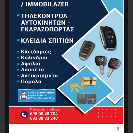
ΕΡΓΑΛΕΊΑ ΧΕΙΡΌΣ
ΚΉΠΟΣ
ΚΟΥΖΊΝΑ-ΜΠΆΝΙΟ
ΟΙΚΙΑΚΈΣ ΣΥΣΚΕΥΈΣ
ΒΡΑΣΤΉΡΕΣ
ΕΠΑΓΓΕΛΜΑΤΙΚΈΣ ΣΥΣΚΕΥΈΣ
ΕΠΕΞΕΡΓΑΣΊΑ ΤΡΟΦΊΜΩΝ
ΕΣΤΊΕΣ
ΖΥΓΑΡΙΈΣ
ΚΛΙΜΑΤΙΣΜΌΣ-ΘΈΡΜΑΝΣΗ
ΤΟΣΤΙΈΡΕΣ