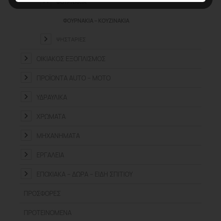
ΦΟΥΡΝΆΚΙΑ
ΦΟΥΡΝΆΚΙΑ – ΚΟΥΖΙΝΆΚΙΑ
ΨΗΣΤΑΡΙΈΣ
ΟΙΚΙΑΚΌΣ ΕΞΟΠΛΙΣΜΌΣ
ΠΡΟΪΌΝΤΑ ΑUTO – MOTO
ΥΔΡΑΥΛΙΚΆ
ΧΡΏΜΑΤΑ
ΜΗΧΑΝΉΜΑΤΑ
ΕΡΓΑΛΕΊΑ
ΕΠΟΧΙΑΚΆ – ΔΏΡΑ – ΕΊΔΗ ΣΠΙΤΙΟΎ
ΠΡΟΣΦΟΡΈΣ
ΠΡΟΤΕΙΝΌΜΕΝΑ