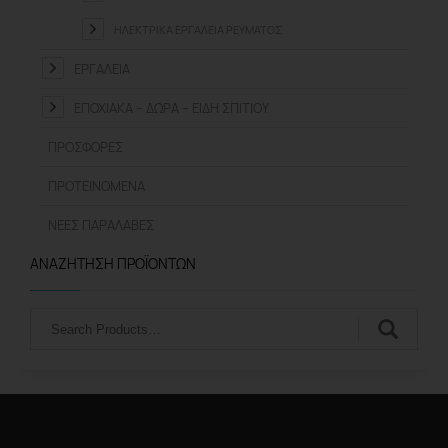
ΗΛΕΚΤΡΙΚΆ ΕΡΓΑΛΕΊΑ ΡΕΎΜΑΤΟΣ
ΕΡΓΑΛΕΊΑ
ΕΠΟΧΙΑΚΆ – ΔΏΡΑ – ΕΊΔΗ ΣΠΙΤΙΟΎ
ΠΡΟΣΦΟΡΈΣ
ΠΡΟΤΕΙΝΌΜΕΝΑ
ΝΈΕΣ ΠΑΡΑΛΑΒΈΣ
ΑΝΑΖΉΤΗΣΗ ΠΡΟΪΌΝΤΩΝ
Αναζήτηση