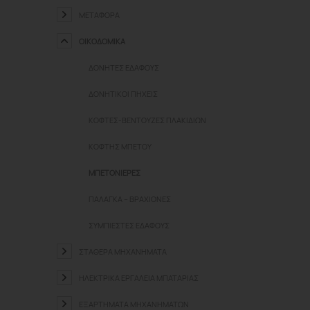
ΜΕΤΑΦΟΡΆ
ΟΙΚΟΔΟΜΙΚΆ
ΔΟΝΗΤΈΣ ΕΔΆΦΟΥΣ
ΔΟΝΗΤΙΚΟΊ ΠΉΧΕΙΣ
ΚΌΦΤΕΣ-ΒΕΝΤΟΎΖΕΣ ΠΛΑΚΙΔΊΩΝ
ΚΌΦΤΗΣ ΜΠΕΤΟΎ
ΜΠΕΤΟΝΙΈΡΕΣ
ΠΑΛΆΓΚΑ – ΒΡΑΧΊΟΝΕΣ
ΣΥΜΠΙΕΣΤΈΣ ΕΔΆΦΟΥΣ
ΣΤΑΘΕΡΆ ΜΗΧΑΝΉΜΑΤΑ
ΗΛΕΚΤΡΙΚΆ ΕΡΓΑΛΕΊΑ ΜΠΑΤΑΡΊΑΣ
ΕΞΑΡΤΉΜΑΤΑ ΜΗΧΑΝΗΜΆΤΩΝ