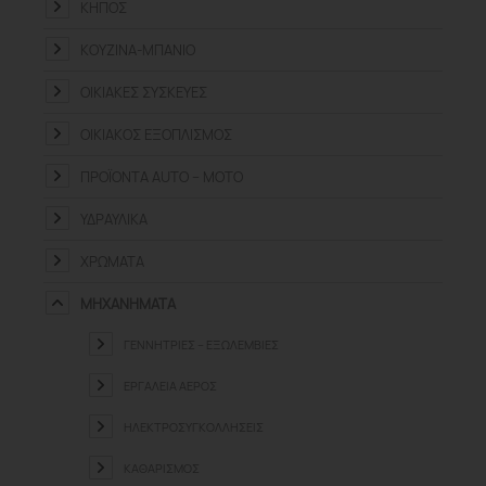
ΚΉΠΟΣ
ΚΟΥΖΊΝΑ-ΜΠΆΝΙΟ
ΟΙΚΙΑΚΈΣ ΣΥΣΚΕΥΈΣ
ΟΙΚΙΑΚΌΣ ΕΞΟΠΛΙΣΜΌΣ
ΠΡΟΪΌΝΤΑ ΑUTO – MOTO
ΥΔΡΑΥΛΙΚΆ
ΧΡΏΜΑΤΑ
ΜΗΧΑΝΉΜΑΤΑ
ΓΕΝΝΉΤΡΙΕΣ – ΕΞΩΛΈΜΒΙΕΣ
ΕΡΓΑΛΕΊΑ ΑΈΡΟΣ
ΗΛΕΚΤΡΟΣΥΓΚΟΛΛΉΣΕΙΣ
ΚΑΘΑΡΙΣΜΌΣ