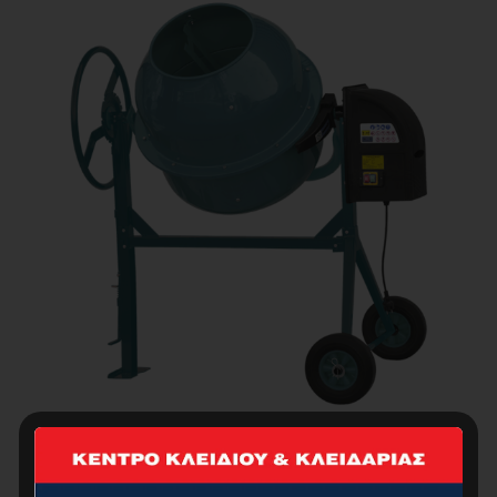
BORMANN Pro BMX2010 Μπετονιέρα Ηλεκτρική,