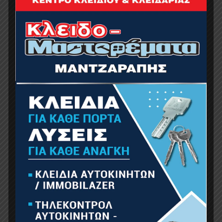
F.F. Group Σετ Allen 1.5-10mm 34757 9τμχ