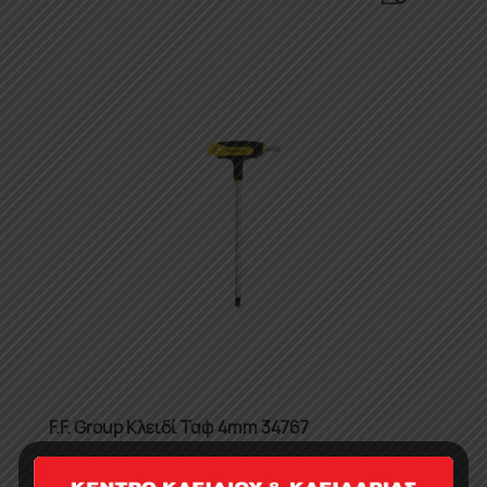
F.F. Group Κλειδί Ταφ 4mm 34767
2.55
€