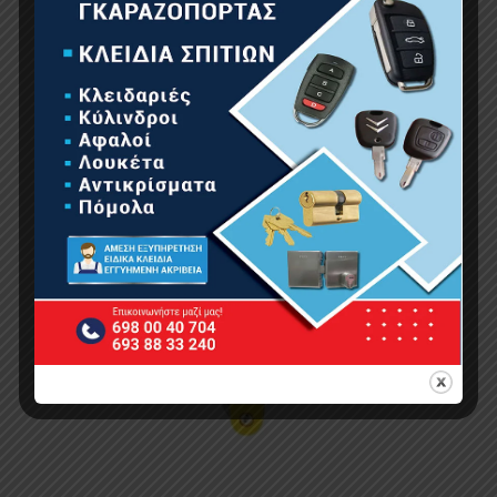
7.90
€