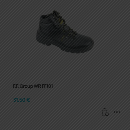
F.F. Group WR FF101
31.50
€