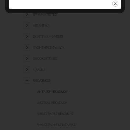
ΘΕΡΜΟΚΉΠΙΑ
ΘΡΥΜΜΑΤΙΣΤΈΣ
ΛΙΠΑΝΤΙΚΆ
ΣΚΑΠΤΙΚΆ – ΦΡΈΖΕΣ
ΦΥΣΗΤΉΡΕΣ ΦΎΛΛΩΝ
ΧΛΟΟΚΟΠΤΙΚΈΣ
ΨΑΛΊΔΙΑ
ΨΕΚΑΣΜΌΣ
ΑΝΤΛΊΕΣ ΨΕΚΑΣΜΟΎ
ΛΆΣΤΙΧΑ ΨΕΚΑΣΜΟΎ
ΨΕΚΑΣΤΉΡΕΣ ΒΕΝΖΊΝΗΣ
ΨΕΚΑΣΤΉΡΕΣ ΜΠΑΤΑΡΊΑΣ