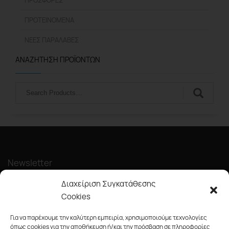
ΠΡΟΤΕΙΝΌΜΕΝΑ
ΝΈΕΣ ΠΑΡΑΛΑΒΈΣ
ΑΝΑΖΉΤΗΣΗ ΠΡΟΪΌΝΤΩΝ
Αναζήτηση
Newsletter
Διαχείριση Συγκατάθεσης
Cookies
Για να παρέχουμε την καλύτερη εμπειρία, χρησιμοποιούμε τεχνολογίες
όπως cookies για την αποθήκευση ή/και την πρόσβαση σε πληροφορίες