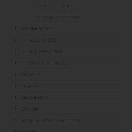
ΨΕΚΑΣΤΉΡΕΣ ΠΡΟΠΊΕΣΗΣ
ΨΕΚΑΣΤΙΚΆ ΣΥΓΚΡΟΤΉΜΑΤΑ
ΚΟΥΖΊΝΑ-ΜΠΆΝΙΟ
ΟΙΚΙΑΚΈΣ ΣΥΣΚΕΥΈΣ
ΟΙΚΙΑΚΌΣ ΕΞΟΠΛΙΣΜΌΣ
ΠΡΟΪΌΝΤΑ ΑUTO – MOTO
ΥΔΡΑΥΛΙΚΆ
ΧΡΏΜΑΤΑ
ΜΗΧΑΝΉΜΑΤΑ
ΕΡΓΑΛΕΊΑ
ΕΠΟΧΙΑΚΆ – ΔΏΡΑ – ΕΊΔΗ ΣΠΙΤΙΟΎ
ΠΡΟΣΦΟΡΈΣ