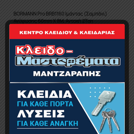
BORMANN Pro BRB1160 Ιμάντας (Σαμπάνι)
Ανύψωσης 60mm X 8M, Αντοχή 2Ton
21.00
€