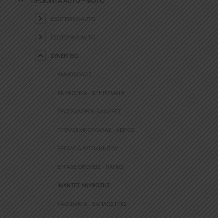
ΠΡΟΪΌΝΤΑ ΑUTO – MOTO
ΕΞΩΤΕΡΙΚΌ AUTO
ΕΣΩΤΕΡΙΚΌ AUTO
ΣΥΝΕΡΓΕΊΟ
ΑΜΜΟΒΟΛΕΊΣ
ΑΝΥΨΩΤΙΚΆ – ΣΤΗΡΊΓΜΑΤΑ
ΓΡΑΣΣΑΔΌΡΟΙ- ΛΑΔΙΈΡΕΣ
ΓΡΎΛΛΟΙ ΜΠΟΥΚΆΛΑΣ – ΧΕΙΡΌΣ
ΕΡΓΑΛΕΊΑ ΑΥΤΟΚΙΝΉΤΟΥ
ΕΡΓΑΛΕΙΟΦΟΡΕΊΣ – ΠΆΓΚΟΙ
ΙΜΆΝΤΕΣ ΑΝΎΨΩΣΗΣ
ΚΑΘΊΣΜΑΤΑ – ΞΑΠΛΏΣΤΡΕΣ