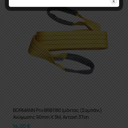
BORMANN Pro BRB1180 Ιμάντας (Σαμπάνι)
Ανύψωσης 90mm X 3M, Αντοχή 3Ton
14.00
€