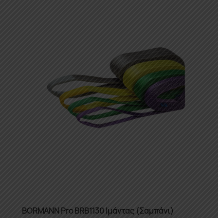
BORMANN Pro BRB1130 Ιμάντας (Σαμπάνι)