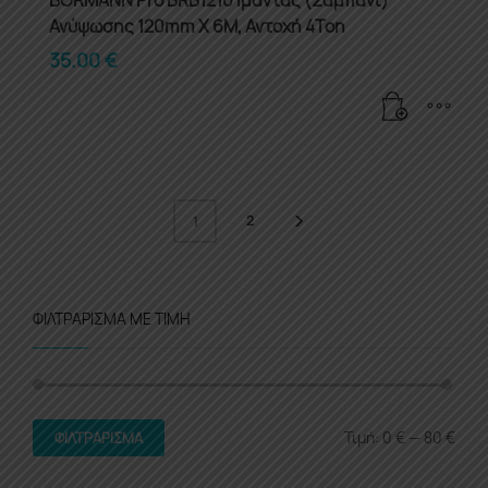
Ανύψωσης 120mm X 6M, Αντοχή 4Ton
35.00
€
2
1
ΦΙΛΤΡΆΡΙΣΜΑ ΜΕ ΤΙΜΉ
Ελάχι
Μέγι
Τιμή:
0 €
—
80 €
ΦΙΛΤΡΆΡΙΣΜΑ
τιμή
τιμή