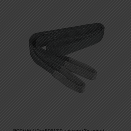
BORMANN Pro BRB1210 Ιμάντας (Σαμπάνι)