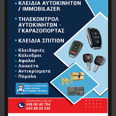
BORMANN Pro BRB1170 Ιμάντας (Σαμπάνι)
Ανύψωσης 90mm X 2M, Αντοχή 3Ton
10.00
€