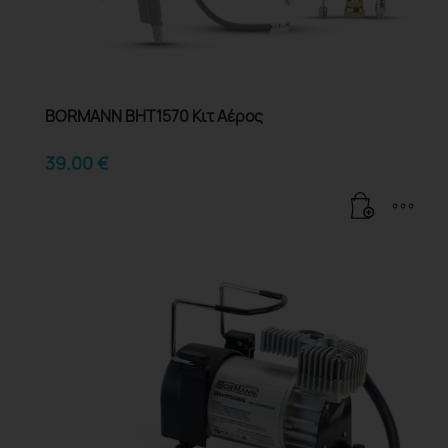
BORMANN BHT1570 Κιτ Αέρος
39.00
€