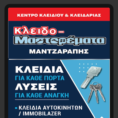
BORMANN BAT6125 Καρφωτικό Αέρος Βελονάκι
Τύπου 12 (10-50mm) + Δίχαλο Τύπου 90 (16-
40mm)
49.00
€