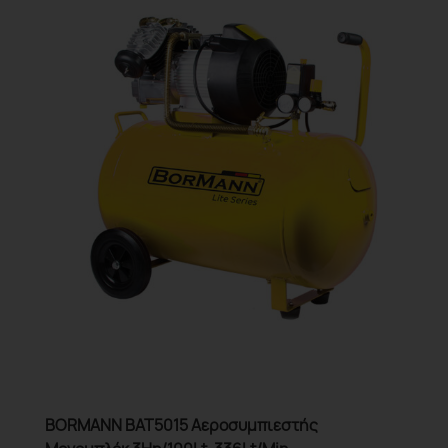
BORMANN BAT5015 Αεροσυμπιεστής