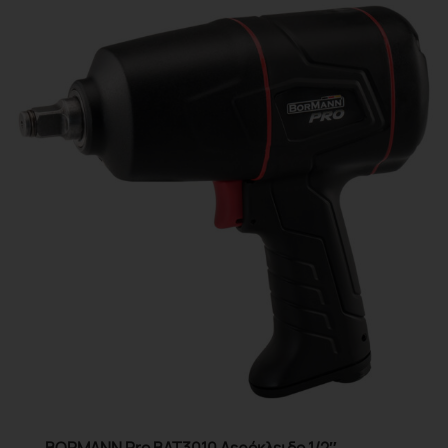
BORMANN Pro BAT3010 Αερόκλειδο 1/2″