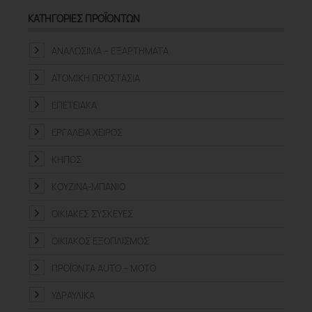
ΚΑΤΗΓΟΡΊΕΣ ΠΡΟΪΌΝΤΩΝ
ΑΝΑΛΏΣΙΜΑ – ΕΞΑΡΤΉΜΑΤΑ
ΑΤΟΜΙΚΉ ΠΡΟΣΤΑΣΊΑ
ΕΠΕΤΕΙΑΚΆ
ΕΡΓΑΛΕΊΑ ΧΕΙΡΌΣ
ΚΉΠΟΣ
ΚΟΥΖΊΝΑ-ΜΠΆΝΙΟ
ΟΙΚΙΑΚΈΣ ΣΥΣΚΕΥΈΣ
ΟΙΚΙΑΚΌΣ ΕΞΟΠΛΙΣΜΌΣ
ΠΡΟΪΌΝΤΑ ΑUTO – MOTO
ΥΔΡΑΥΛΙΚΆ