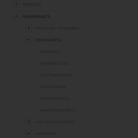
ΧΡΏΜΑΤΑ
ΜΗΧΑΝΉΜΑΤΑ
ΓΕΝΝΉΤΡΙΕΣ – ΕΞΩΛΈΜΒΙΕΣ
ΕΡΓΑΛΕΊΑ ΑΈΡΟΣ
ΑΕΡΌΚΛΕΙΔΑ
ΑΕΡΟΣΥΜΠΙΕΣΤΈΣ
ΕΞΑΡΤΉΜΑΤΑ ΑΈΡΟΣ
ΕΡΓΑΛΕΊΑ ΑΈΡΟΣ
ΚΑΡΦΩΤΙΚΆ ΑΈΡΟΣ
ΜΠΑΛΑΝΤΈΖΕΣ ΑΈΡΟΣ
ΗΛΕΚΤΡΟΣΥΓΚΟΛΛΉΣΕΙΣ
ΚΑΘΑΡΙΣΜΌΣ