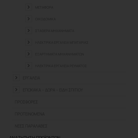
ΜΕΤΑΦΟΡΆ
ΟΙΚΟΔΟΜΙΚΆ
ΣΤΑΘΕΡΆ ΜΗΧΑΝΉΜΑΤΑ
ΗΛΕΚΤΡΙΚΆ ΕΡΓΑΛΕΊΑ ΜΠΑΤΑΡΊΑΣ
ΕΞΑΡΤΉΜΑΤΑ ΜΗΧΑΝΗΜΆΤΩΝ
ΗΛΕΚΤΡΙΚΆ ΕΡΓΑΛΕΊΑ ΡΕΎΜΑΤΟΣ
ΕΡΓΑΛΕΊΑ
ΕΠΟΧΙΑΚΆ – ΔΏΡΑ – ΕΊΔΗ ΣΠΙΤΙΟΎ
ΠΡΟΣΦΟΡΈΣ
ΠΡΟΤΕΙΝΌΜΕΝΑ
ΝΈΕΣ ΠΑΡΑΛΑΒΈΣ
ΑΝΑΖΉΤΗΣΗ ΠΡΟΪΌΝΤΩΝ