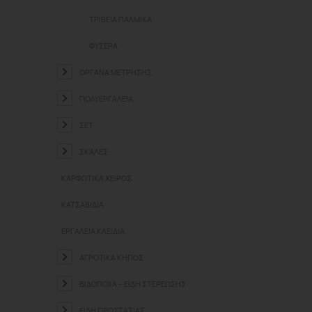
ΤΡΙΒΕΊΑ ΠΑΛΜΙΚΆ
ΦΥΣΕΡΆ
ΟΡΓΑΝΑ ΜΈΤΡΗΣΗΣ
ΠΟΛΥΕΡΓΑΛΕΊΑ
ΣΕΤ
ΣΚΆΛΕΣ
ΚΑΡΦΩΤΙΚΆ ΧΕΙΡΌΣ
ΚΑΤΣΑΒΊΔΙΑ
ΕΡΓΑΛΕΊΑ ΚΛΕΙΔΙΆ
ΑΓΡΟΤΙΚΆ ΚΉΠΟΣ
ΒΙΔΟΠΟΙΊΑ – ΕΊΔΗ ΣΤΕΡΈΩΣΗΣ
ΕΊΔΗ ΠΡΟΣΤΑΣΊΑΣ