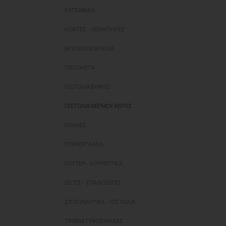
ΚΑΤΣΑΒΊΔΙΑ
ΚΌΦΤΕΣ – ΛΕΙΑΝΤΉΡΕΣ
ΜΠΟΥΛΟΝΌΚΛΕΙΔΑ
ΠΙΣΤΟΛΈΤΑ
ΠΙΣΤΌΛΙΑ ΒΑΦΉΣ
ΠΙΣΤΌΛΙΑ ΘΕΡΜΟΎ ΑΈΡΟΣ
ΠΛΆΝΕΣ
ΠΟΛΥΕΡΓΑΛΕΊΑ
ΡΟΎΤΕΡ – ΚΟΥΡΕΥΤΙΚΆ
ΣΈΓΕΣ – ΣΠΑΘΌΣΕΓΕΣ
ΣΥΓΚΟΛΛΗΤΙΚΆ – ΠΙΣΤΌΛΙΑ
ΤΡΙΒΕΊΑ ΓΥΨΟΣΑΝΊΔΑΣ