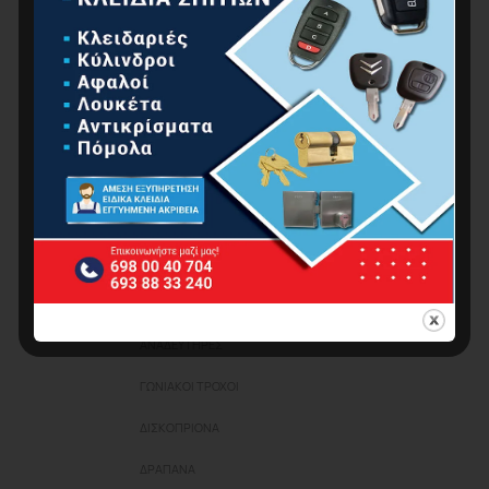
ΠΡΟΪΌΝΤΑ ΑUTO – MOTO
ΥΔΡΑΥΛΙΚΆ
ΧΡΏΜΑΤΑ
ΜΗΧΑΝΉΜΑΤΑ
ΕΡΓΑΛΕΊΑ
ΕΡΓΑΛΕΊΑ ΜΠΑΤΑΡΊΑΣ
ΗΛΕΚΤΡΙΚΆ ΕΡΓΑΛΕΊΑ
ΑΛΟΙΦΑΔΌΡΟΙ
ΑΝΑΔΕΥΤΉΡΕΣ
ΓΩΝΙΑΚΟΊ ΤΡΟΧΟΊ
ΔΙΣΚΟΠΡΊΟΝΑ
ΔΡΆΠΑΝΑ