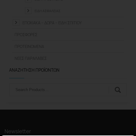
ΕΊΔΗ ΑΣΦΑΛΕΊΑΣ
ΕΠΟΧΙΑΚΆ – ΔΏΡΑ – ΕΊΔΗ ΣΠΙΤΙΟΎ
ΠΡΟΣΦΟΡΈΣ
ΠΡΟΤΕΙΝΌΜΕΝΑ
ΝΈΕΣ ΠΑΡΑΛΑΒΈΣ
ΑΝΑΖΉΤΗΣΗ ΠΡΟΪΌΝΤΩΝ
Αναζήτηση
Newsletter