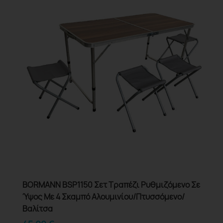
BORMANN BSP1150 Σετ Τραπέζι Ρυθμιζόμενο Σε
Ύψος Με 4 Σκαμπό Αλουμινίου/Πτυσσόμενο/
Βαλίτσα