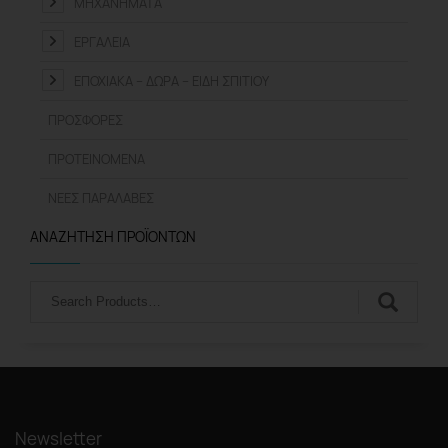
ΜΗΧΑΝΉΜΑΤΑ
ΕΡΓΑΛΕΊΑ
ΕΠΟΧΙΑΚΆ – ΔΏΡΑ – ΕΊΔΗ ΣΠΙΤΙΟΎ
ΠΡΟΣΦΟΡΈΣ
ΠΡΟΤΕΙΝΌΜΕΝΑ
ΝΈΕΣ ΠΑΡΑΛΑΒΈΣ
ΑΝΑΖΉΤΗΣΗ ΠΡΟΪΌΝΤΩΝ
Αναζήτηση
Newsletter