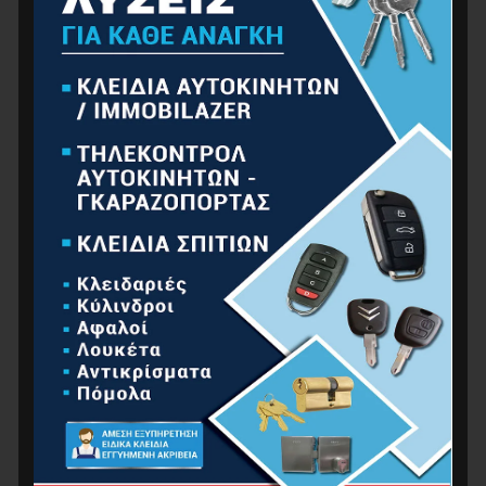
ΕΠΕΤΕΙΑΚΆ
ΕΡΓΑΛΕΊΑ ΧΕΙΡΌΣ
ΚΉΠΟΣ
ΚΟΥΖΊΝΑ-ΜΠΆΝΙΟ
ΟΙΚΙΑΚΈΣ ΣΥΣΚΕΥΈΣ
ΟΙΚΙΑΚΌΣ ΕΞΟΠΛΙΣΜΌΣ
ΑΠΟΘΉΚΕΥΣΗ
ΈΠΙΠΛΑ
ΈΠΙΠΛΑ CAMPING
ΈΠΙΠΛΑ ΓΡΑΦΕΊΟΥ
ΈΠΙΠΛΑ ΚΉΠΟΥ
ΈΠΙΠΛΑ ΜΠΆΝΙΟΥ