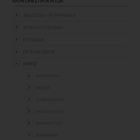
ΚΑΤΗΓΟΡΊΕΣ ΠΡΟΪΌΝΤΩΝ
ΑΝΑΛΏΣΙΜΑ – ΕΞΑΡΤΉΜΑΤΑ
ΑΤΟΜΙΚΉ ΠΡΟΣΤΑΣΊΑ
ΕΠΕΤΕΙΑΚΆ
ΕΡΓΑΛΕΊΑ ΧΕΙΡΌΣ
ΚΉΠΟΣ
ΑΛΥΣΟΠΡΊΟΝΑ
ΑΝΤΛΊΕΣ
ΕΛΑΙΟΡΑΒΔΙΣΤΙΚΆ
ΕΡΓΑΛΕΊΑ ΚΉΠΟΥ
ΘΑΜΝΟΚΟΠΤΙΚΆ
ΘΕΡΜΟΚΉΠΙΑ