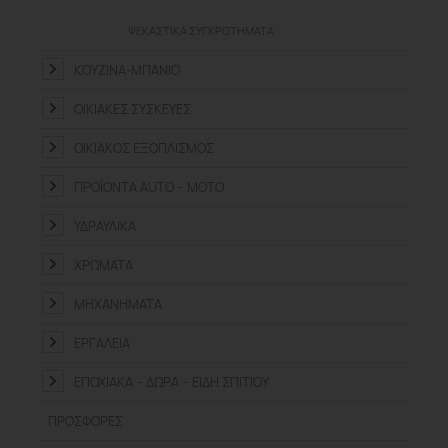
ΨΕΚΑΣΤΙΚΆ ΣΥΓΚΡΟΤΉΜΑΤΑ
ΚΟΥΖΊΝΑ-ΜΠΆΝΙΟ
ΟΙΚΙΑΚΈΣ ΣΥΣΚΕΥΈΣ
ΟΙΚΙΑΚΌΣ ΕΞΟΠΛΙΣΜΌΣ
ΠΡΟΪΌΝΤΑ ΑUTO – MOTO
ΥΔΡΑΥΛΙΚΆ
ΧΡΏΜΑΤΑ
ΜΗΧΑΝΉΜΑΤΑ
ΕΡΓΑΛΕΊΑ
ΕΠΟΧΙΑΚΆ – ΔΏΡΑ – ΕΊΔΗ ΣΠΙΤΙΟΎ
ΠΡΟΣΦΟΡΈΣ