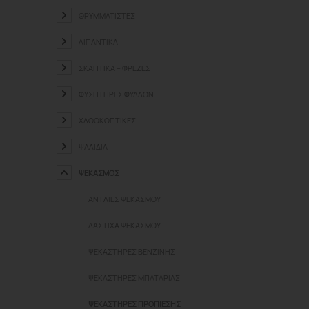
ΘΡΥΜΜΑΤΙΣΤΈΣ
ΛΙΠΑΝΤΙΚΆ
ΣΚΑΠΤΙΚΆ – ΦΡΈΖΕΣ
ΦΥΣΗΤΉΡΕΣ ΦΎΛΛΩΝ
ΧΛΟΟΚΟΠΤΙΚΈΣ
ΨΑΛΊΔΙΑ
ΨΕΚΑΣΜΌΣ
ΑΝΤΛΊΕΣ ΨΕΚΑΣΜΟΎ
ΛΆΣΤΙΧΑ ΨΕΚΑΣΜΟΎ
ΨΕΚΑΣΤΉΡΕΣ ΒΕΝΖΊΝΗΣ
ΨΕΚΑΣΤΉΡΕΣ ΜΠΑΤΑΡΊΑΣ
ΨΕΚΑΣΤΉΡΕΣ ΠΡΟΠΊΕΣΗΣ