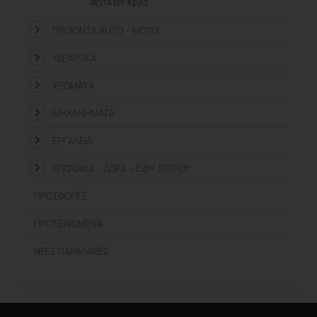
ΦΏΤΑ ΕΡΓΑΣΊΑΣ
ΠΡΟΪΌΝΤΑ ΑUTO – MOTO
ΥΔΡΑΥΛΙΚΆ
ΧΡΏΜΑΤΑ
ΜΗΧΑΝΉΜΑΤΑ
ΕΡΓΑΛΕΊΑ
ΕΠΟΧΙΑΚΆ – ΔΏΡΑ – ΕΊΔΗ ΣΠΙΤΙΟΎ
ΠΡΟΣΦΟΡΈΣ
ΠΡΟΤΕΙΝΌΜΕΝΑ
ΝΈΕΣ ΠΑΡΑΛΑΒΈΣ