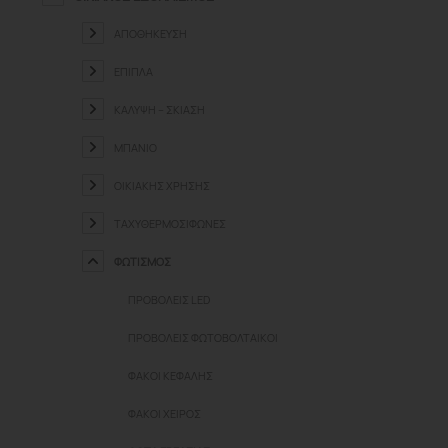
ΑΠΟΘΉΚΕΥΣΗ
ΈΠΙΠΛΑ
ΚΆΛΥΨΗ – ΣΚΊΑΣΗ
ΜΠΆΝΙΟ
ΟΙΚΙΑΚΉΣ ΧΡΉΣΗΣ
ΤΑΧΥΘΕΡΜΟΣΊΦΩΝΕΣ
ΦΩΤΙΣΜΌΣ
ΠΡΟΒΟΛΕΊΣ LED
ΠΡΟΒΟΛΕΊΣ ΦΩΤΟΒΟΛΤΑΙΚΟΊ
ΦΑΚΟΊ ΚΕΦΑΛΉΣ
ΦΑΚΟΊ ΧΕΙΡΌΣ