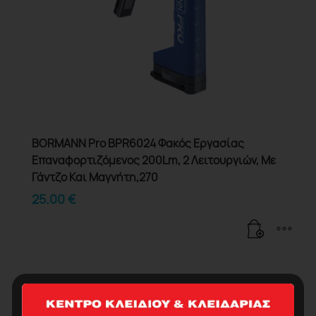
BORMANN Pro BPR6024 Φακός Εργασίας
Επαναφορτιζόμενος 200Lm, 2 Λειτουργιών, Με
Γάντζο Και Μαγνήτη,270
25.00
€