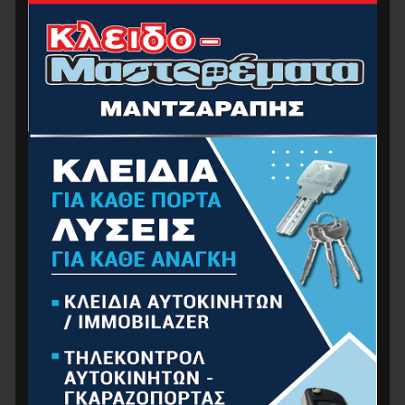
BORMANN Pro BPR6025 Φακός/Λάμπα Εργασίας
Επαναφορτιζόμενος 400Lm