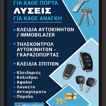
ΕΡΓΑΛΕΊΑ ΧΕΙΡΌΣ
ΚΉΠΟΣ
ΚΟΥΖΊΝΑ-ΜΠΆΝΙΟ
ΟΙΚΙΑΚΈΣ ΣΥΣΚΕΥΈΣ
ΟΙΚΙΑΚΌΣ ΕΞΟΠΛΙΣΜΌΣ
ΠΡΟΪΌΝΤΑ ΑUTO – MOTO
ΥΔΡΑΥΛΙΚΆ
ΧΡΏΜΑΤΑ
ΜΗΧΑΝΉΜΑΤΑ
ΓΕΝΝΉΤΡΙΕΣ – ΕΞΩΛΈΜΒΙΕΣ
ΕΡΓΑΛΕΊΑ ΑΈΡΟΣ