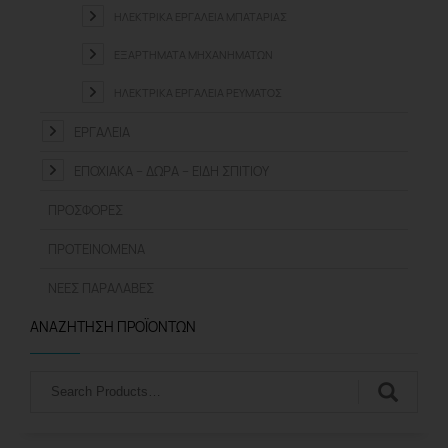
ΗΛΕΚΤΡΙΚΆ ΕΡΓΑΛΕΊΑ ΜΠΑΤΑΡΊΑΣ
ΕΞΑΡΤΉΜΑΤΑ ΜΗΧΑΝΗΜΆΤΩΝ
ΗΛΕΚΤΡΙΚΆ ΕΡΓΑΛΕΊΑ ΡΕΎΜΑΤΟΣ
ΕΡΓΑΛΕΊΑ
ΕΠΟΧΙΑΚΆ – ΔΏΡΑ – ΕΊΔΗ ΣΠΙΤΙΟΎ
ΠΡΟΣΦΟΡΈΣ
ΠΡΟΤΕΙΝΌΜΕΝΑ
ΝΈΕΣ ΠΑΡΑΛΑΒΈΣ
ΑΝΑΖΉΤΗΣΗ ΠΡΟΪΌΝΤΩΝ
Αναζήτηση