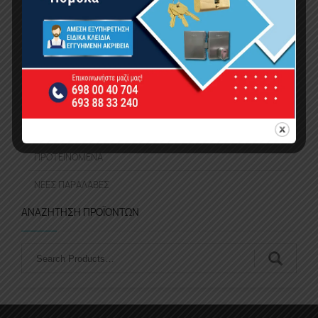
ΧΡΏΜΑΤΑ
ΜΗΧΑΝΉΜΑΤΑ
ΕΡΓΑΛΕΊΑ
ΕΠΟΧΙΑΚΆ – ΔΏΡΑ – ΕΊΔΗ ΣΠΙΤΙΟΎ
ΠΡΟΣΦΟΡΈΣ
ΠΡΟΤΕΙΝΌΜΕΝΑ
ΝΈΕΣ ΠΑΡΑΛΑΒΈΣ
ΑΝΑΖΉΤΗΣΗ ΠΡΟΪΌΝΤΩΝ
Αναζήτηση