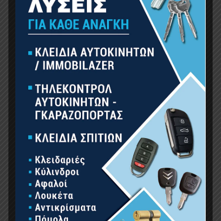
ΠΑΠΟΎΤΣΙΑ ΑΣΦΑΛΕΊΑΣ
ΡΟΥΧΙΣΜΌΣ ΕΡΓΑΣΊΑΣ
ΩΤΟΑΣΠΊΔΕΣ
ΕΊΔΗ ΣΉΜΑΝΣΗΣ
ΕΠΕΤΕΙΑΚΆ
ΕΡΓΑΛΕΊΑ ΧΕΙΡΌΣ
ΚΉΠΟΣ
ΚΟΥΖΊΝΑ-ΜΠΆΝΙΟ
ΟΙΚΙΑΚΈΣ ΣΥΣΚΕΥΈΣ
ΟΙΚΙΑΚΌΣ ΕΞΟΠΛΙΣΜΌΣ
ΠΡΟΪΌΝΤΑ ΑUTO – MOTO
ΥΔΡΑΥΛΙΚΆ