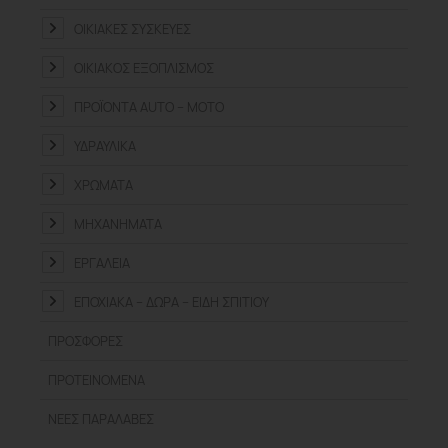
ΟΙΚΙΑΚΈΣ ΣΥΣΚΕΥΈΣ
ΟΙΚΙΑΚΌΣ ΕΞΟΠΛΙΣΜΌΣ
ΠΡΟΪΌΝΤΑ ΑUTO – MOTO
ΥΔΡΑΥΛΙΚΆ
ΧΡΏΜΑΤΑ
ΜΗΧΑΝΉΜΑΤΑ
ΕΡΓΑΛΕΊΑ
ΕΠΟΧΙΑΚΆ – ΔΏΡΑ – ΕΊΔΗ ΣΠΙΤΙΟΎ
ΠΡΟΣΦΟΡΈΣ
ΠΡΟΤΕΙΝΌΜΕΝΑ
ΝΈΕΣ ΠΑΡΑΛΑΒΈΣ