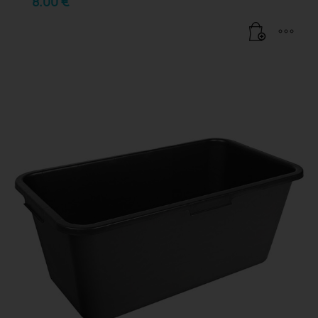
8.00
€