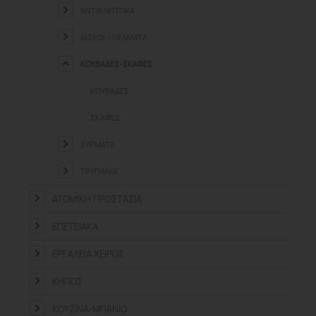
ΑΝΤΙΚΛΕΠΤΙΚΆ
ΔΊΣΚΟΙ – ΠΈΛΜΑΤΑ
ΚΟΥΒΆΔΕΣ-ΣΚΆΦΕΣ
ΚΟΥΒΆΔΕΣ
ΣΚΆΦΕΣ
ΣΎΡΜΑΤΑ
ΤΡΥΠΆΝΙΑ
ΑΤΟΜΙΚΉ ΠΡΟΣΤΑΣΊΑ
ΕΠΕΤΕΙΑΚΆ
ΕΡΓΑΛΕΊΑ ΧΕΙΡΌΣ
ΚΉΠΟΣ
ΚΟΥΖΊΝΑ-ΜΠΆΝΙΟ