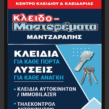
BORMANN BHT7982 Κουβάς Οικοδομής 65Lt,
Στρογγυλός Με Δοσομετρητή, Μαύρος
10.00
€