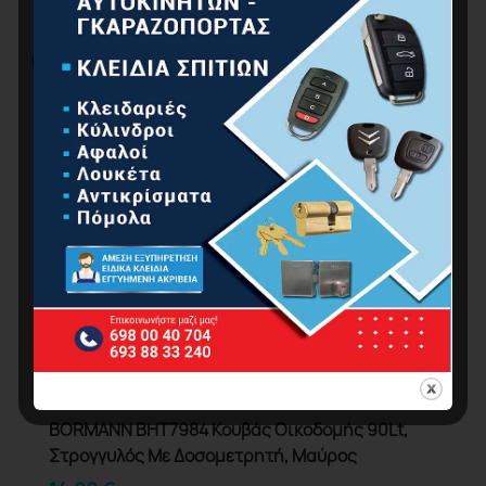
BORMANN BHT7984 Κουβάς Οικοδομής 90Lt,
Στρογγυλός Με Δοσομετρητή, Μαύρος