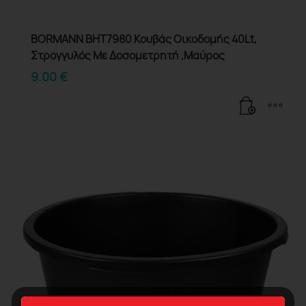
BORMANN BHT7980 Κουβάς Οικοδομής 40Lt,
Στρογγυλός Με Δοσομετρητή ,Μαύρος
9.00
€