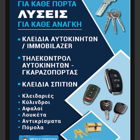
ΕΡΓΑΛΕΊΑ ΧΕΙΡΌΣ
ΚΉΠΟΣ
ΚΟΥΖΊΝΑ-ΜΠΆΝΙΟ
ΟΙΚΙΑΚΈΣ ΣΥΣΚΕΥΈΣ
ΟΙΚΙΑΚΌΣ ΕΞΟΠΛΙΣΜΌΣ
ΠΡΟΪΌΝΤΑ ΑUTO – MOTO
ΥΔΡΑΥΛΙΚΆ
ΧΡΏΜΑΤΑ
ΜΗΧΑΝΉΜΑΤΑ
ΓΕΝΝΉΤΡΙΕΣ – ΕΞΩΛΈΜΒΙΕΣ
ΕΡΓΑΛΕΊΑ ΑΈΡΟΣ