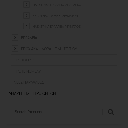
ΗΛΕΚΤΡΙΚΆ ΕΡΓΑΛΕΊΑ ΜΠΑΤΑΡΊΑΣ
ΕΞΑΡΤΉΜΑΤΑ ΜΗΧΑΝΗΜΆΤΩΝ
ΗΛΕΚΤΡΙΚΆ ΕΡΓΑΛΕΊΑ ΡΕΎΜΑΤΟΣ
ΕΡΓΑΛΕΊΑ
ΕΠΟΧΙΑΚΆ – ΔΏΡΑ – ΕΊΔΗ ΣΠΙΤΙΟΎ
ΠΡΟΣΦΟΡΈΣ
ΠΡΟΤΕΙΝΌΜΕΝΑ
ΝΈΕΣ ΠΑΡΑΛΑΒΈΣ
ΑΝΑΖΉΤΗΣΗ ΠΡΟΪΌΝΤΩΝ
Αναζήτηση