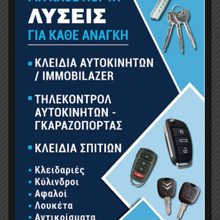
RECENT COMMENTS
ARCHIVES
CATEGORIES
Uncategorized
META
Εγγραφή
Σύνδεση
Ροή καταχωρίσεων
Ροή σχολίων
WordPress.org