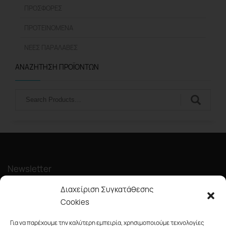
ΠΡΟΣΦΟΡΈΣ
ΠΡΟΤΕΙΝΌΜΕΝΑ
ΝΈΕΣ ΠΑΡΑΛΑΒΈΣ
ΑΝΑΖΉΤΗΣΗ ΠΡΟΪΌΝΤΩΝ
Αναζήτηση
Newsletter
Διαχείριση Συγκατάθεσης
Cookies
Για να παρέχουμε την καλύτερη εμπειρία, χρησιμοποιούμε τεχνολογίες