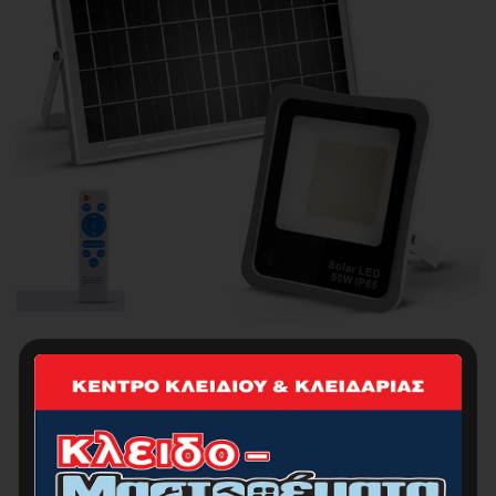
BORMANN BLF2150 Προβολέας Ηλιακός Led 50W,
Αδιάβροχος, Φωτοβολταϊκό Πάνελ, Αισθητήρα
Φωτος
45.00
€