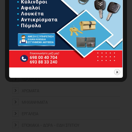
ΕΡΓΑΛΕΊΑ ΧΕΙΡΌΣ
ΚΉΠΟΣ
ΚΟΥΖΊΝΑ-ΜΠΆΝΙΟ
ΟΙΚΙΑΚΈΣ ΣΥΣΚΕΥΈΣ
ΟΙΚΙΑΚΌΣ ΕΞΟΠΛΙΣΜΌΣ
ΠΡΟΪΌΝΤΑ ΑUTO – MOTO
ΥΔΡΑΥΛΙΚΆ
ΧΡΏΜΑΤΑ
ΜΗΧΑΝΉΜΑΤΑ
ΕΡΓΑΛΕΊΑ
ΕΠΟΧΙΑΚΆ – ΔΏΡΑ – ΕΊΔΗ ΣΠΙΤΙΟΎ