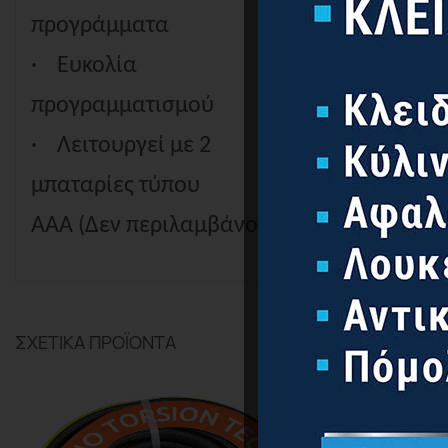
προγράμματα
·
Ευκολία
προγραμματισμού
·
Λειτουργεί με 2
μπαταρίες τύπου
AAA (Δεν περιλαμβάνονται).
ΣΧΕΤΙΚΆ ΠΡΟΪΌΝΤΑ