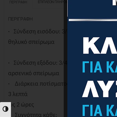
ΕΠΙΠΛΈΟΝ ΠΛΗΡΟΦΟΡΊΕΣ
ΠΕΡΙΓΡΑΦΉ
ΠΕΡΙΓΡΑΦΉ
·
Σύνδεση εισόδου: 3/4″
θηλυκό σπείρωμα
·
Σύνδεση εξόδου: 3/4″
αρσενικό σπείρωμα
·
Διάρκεια ποτίσματος από
3 λεπτά
ώς 2 ώρες
Εναλλαγή Υψηλής Αντίθεσης
·
Συχνότητα κάθε: