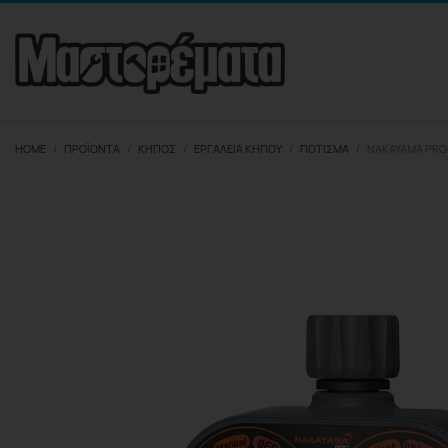
HOME
ΠΡΟΪΌΝΤΑ
ΚΉΠΟΣ
ΕΡΓΑΛΕΊΑ ΚΉΠΟΥ
ΠΌΤΙΣΜΑ
NAKAYAMA PRO