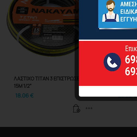
ΛΑΣΤΙΧΟ TITAN 3 ΕΠΙΣΤΡΩΣΕΙΣ
ΛΑΣΤΙΧΟ
15Μ 1/2”
15Μ 5/8”
18.06
€
23.22
€