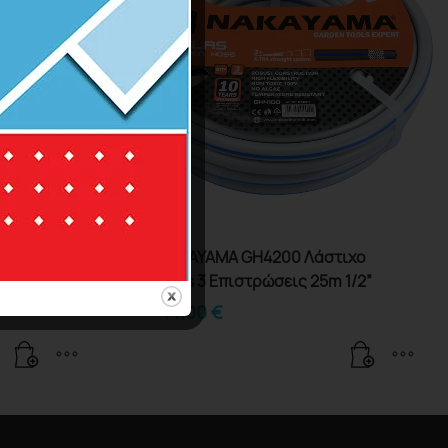
τιχο
NAKAYAMA GH4200 Λάστιχο
 5/8”
Atlas 3 Επιστρώσεις 25m 1/2”
14.00
€