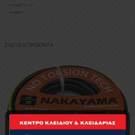
• Ουρά: 1-1/2”
• Type: C
ΣΧΕΤΙΚΆ ΠΡΟΪΌΝΤΑ