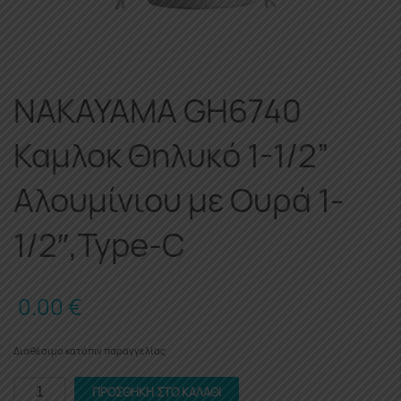
NAKAYAMA GH6740
Καμλοκ Θηλυκό 1-1/2”
Αλουμίνιου με Ουρά 1-
1/2″,Type-C
0.00
€
Διαθέσιμο κατόπιν παραγγελίας
NAKAYAMA
ΠΡΟΣΘΉΚΗ ΣΤΟ ΚΑΛΆΘΙ