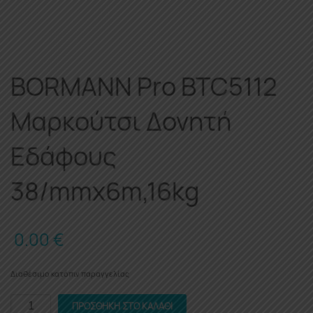
BORMANN Pro BTC5112
Μαρκούτσι Δονητή
Εδάφους
38/mmx6m,16kg
0.00
€
Διαθέσιμο κατόπιν παραγγελίας
BORMANN
ΠΡΟΣΘΉΚΗ ΣΤΟ ΚΑΛΆΘΙ