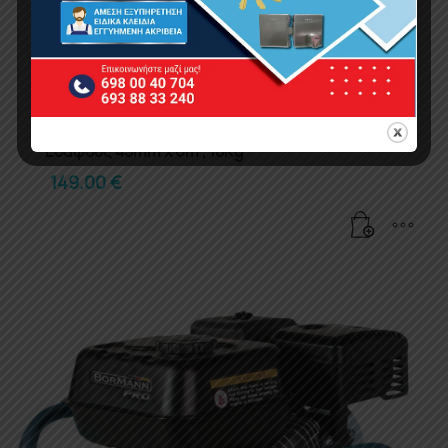
BORMANN Pro BTC5111 Μαρκούτσι Δονητή
Εδάφους 45mm x 6m , 18Kg
149.00
€