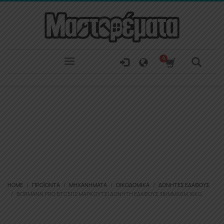
HOME
ΠΡΟΪΌΝΤΑ
ΜΗΧΑΝΉΜΑΤΑ
ΟΙΚΟΔΟΜΙΚΆ
ΔΟΝΗΤΈΣ ΕΔΆΦΟΥΣ
BORMANN PRO BTC5112 ΜΑΡΚΟΎΤΣΙ ΔΟΝΗΤΉ ΕΔΆΦΟΥΣ 38/MMX6M,16KG