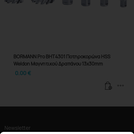
BORMANN Pro BHT4301 Ποτηροκορώνα HSS
Weldon Μαγνητικού Δραπάνου 13x30mm
0.00
€
Newsletter