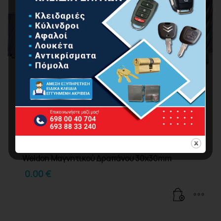
BORMANN Pro BHT4340 Ποτηροκορώνα HSS
Weldon Μαγνητικού Δραπάνου 30x30mm
0.00
€