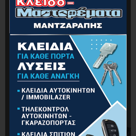
BORMANN Pro BHT4305 Ποτηροκορώνα HSS
Weldon Μαγνητικού Δραπάνου 17x30mm
0.00
€