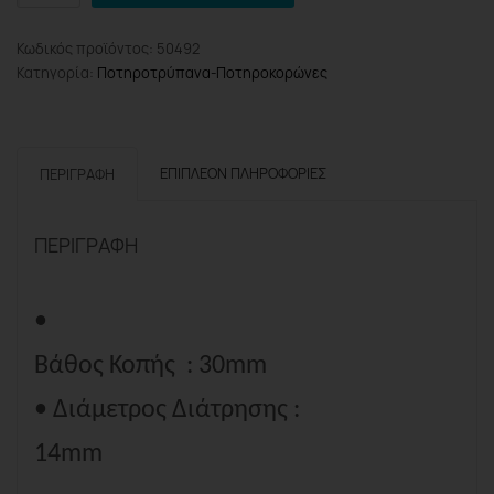
Pro
BHT4340
Κωδικός προϊόντος:
50492
Ποτηροκορώνα
Κατηγορία:
Ποτηροτρύπανα-Ποτηροκορώνες
HSS
Weldon
Μαγνητικού
Δραπάνου
ΕΠΙΠΛΈΟΝ ΠΛΗΡΟΦΟΡΊΕΣ
ΠΕΡΙΓΡΑΦΉ
14x30mm
ποσότητα
ΠΕΡΙΓΡΑΦΉ
•
Βάθος Κοπής
: 30mm
• Διάμετρος Διάτρησης :
14mm