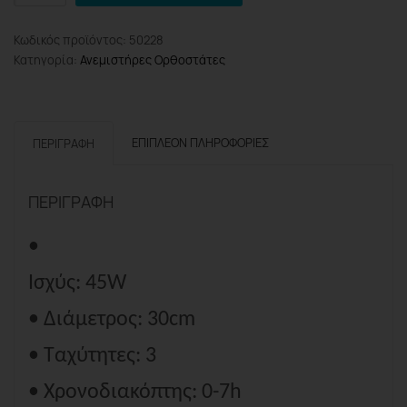
Elite
Ανεμιστήρας
Κωδικός προϊόντος:
50228
Ορθοστάσης
Κατηγορία:
Ανεμιστήρες Ορθοστάτες
45W
με
Τηλεχειριστήριο
ποσότητα
ΕΠΙΠΛΈΟΝ ΠΛΗΡΟΦΟΡΊΕΣ
ΠΕΡΙΓΡΑΦΉ
ΠΕΡΙΓΡΑΦΉ
•
Ισχύς: 45W
• Διάμετρος: 30cm
• Ταχύτητες: 3
• Χρονοδιακόπτης: 0-7h