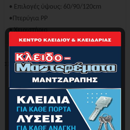
• Επιλογές ύψους: 60/90/120cm
•Πτερύγια ΡΡ
• Χειριστήριο
ΣΧΕΤΙΚΆ ΠΡΟΪΌΝΤΑ