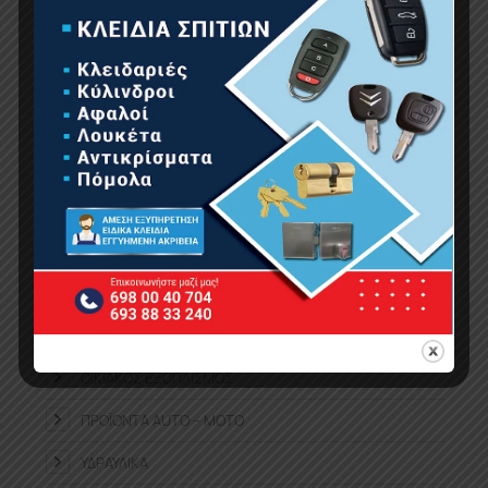
ΚΑΤΗΓΟΡΊΕΣ ΠΡΟΪΌΝΤΩΝ
ΑΝΑΛΏΣΙΜΑ – ΕΞΑΡΤΉΜΑΤΑ
ΑΤΟΜΙΚΉ ΠΡΟΣΤΑΣΊΑ
ΕΠΕΤΕΙΑΚΆ
ΕΡΓΑΛΕΊΑ ΧΕΙΡΌΣ
ΚΉΠΟΣ
ΚΟΥΖΊΝΑ-ΜΠΆΝΙΟ
ΟΙΚΙΑΚΈΣ ΣΥΣΚΕΥΈΣ
ΟΙΚΙΑΚΌΣ ΕΞΟΠΛΙΣΜΌΣ
ΠΡΟΪΌΝΤΑ ΑUTO – MOTO
ΥΔΡΑΥΛΙΚΆ