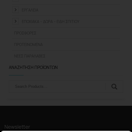
ΕΡΓΑΛΕΊΑ
ΕΠΟΧΙΑΚΆ – ΔΏΡΑ – ΕΊΔΗ ΣΠΙΤΙΟΎ
ΠΡΟΣΦΟΡΈΣ
ΠΡΟΤΕΙΝΌΜΕΝΑ
ΝΈΕΣ ΠΑΡΑΛΑΒΈΣ
ΑΝΑΖΉΤΗΣΗ ΠΡΟΪΌΝΤΩΝ
Αναζήτηση
Newsletter