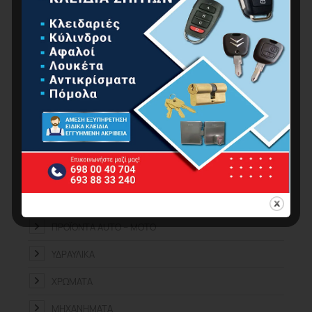
ΑΝΑΛΏΣΙΜΑ – ΕΞΑΡΤΉΜΑΤΑ
ΑΤΟΜΙΚΉ ΠΡΟΣΤΑΣΊΑ
ΕΠΕΤΕΙΑΚΆ
ΕΡΓΑΛΕΊΑ ΧΕΙΡΌΣ
ΚΉΠΟΣ
ΚΟΥΖΊΝΑ-ΜΠΆΝΙΟ
ΟΙΚΙΑΚΈΣ ΣΥΣΚΕΥΈΣ
ΟΙΚΙΑΚΌΣ ΕΞΟΠΛΙΣΜΌΣ
ΠΡΟΪΌΝΤΑ ΑUTO – MOTO
ΥΔΡΑΥΛΙΚΆ
ΧΡΏΜΑΤΑ
ΜΗΧΑΝΉΜΑΤΑ