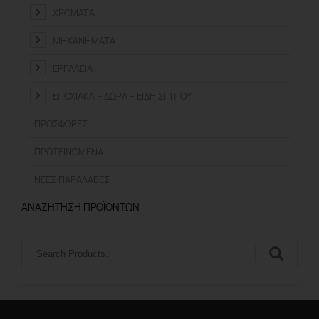
ΧΡΏΜΑΤΑ
ΜΗΧΑΝΉΜΑΤΑ
ΕΡΓΑΛΕΊΑ
ΕΠΟΧΙΑΚΆ – ΔΏΡΑ – ΕΊΔΗ ΣΠΙΤΙΟΎ
ΠΡΟΣΦΟΡΈΣ
ΠΡΟΤΕΙΝΌΜΕΝΑ
ΝΈΕΣ ΠΑΡΑΛΑΒΈΣ
ΑΝΑΖΉΤΗΣΗ ΠΡΟΪΌΝΤΩΝ
Αναζήτηση