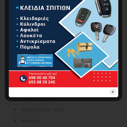
ΚΑΤΗΓΟΡΊΕΣ ΠΡΟΪΌΝΤΩΝ
ΑΝΑΛΏΣΙΜΑ – ΕΞΑΡΤΉΜΑΤΑ
ΑΤΟΜΙΚΉ ΠΡΟΣΤΑΣΊΑ
ΕΠΕΤΕΙΑΚΆ
ΕΡΓΑΛΕΊΑ ΧΕΙΡΌΣ
ΚΉΠΟΣ
ΚΟΥΖΊΝΑ-ΜΠΆΝΙΟ
ΟΙΚΙΑΚΈΣ ΣΥΣΚΕΥΈΣ
ΟΙΚΙΑΚΌΣ ΕΞΟΠΛΙΣΜΌΣ
ΠΡΟΪΌΝΤΑ ΑUTO – MOTO
ΥΔΡΑΥΛΙΚΆ