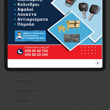
ΕΠΕΤΕΙΑΚΆ
ΕΡΓΑΛΕΊΑ ΧΕΙΡΌΣ
ΚΉΠΟΣ
ΚΟΥΖΊΝΑ-ΜΠΆΝΙΟ
ΟΙΚΙΑΚΈΣ ΣΥΣΚΕΥΈΣ
ΟΙΚΙΑΚΌΣ ΕΞΟΠΛΙΣΜΌΣ
ΠΡΟΪΌΝΤΑ ΑUTO – MOTO
ΥΔΡΑΥΛΙΚΆ
ΧΡΏΜΑΤΑ
ΜΗΧΑΝΉΜΑΤΑ
ΕΡΓΑΛΕΊΑ