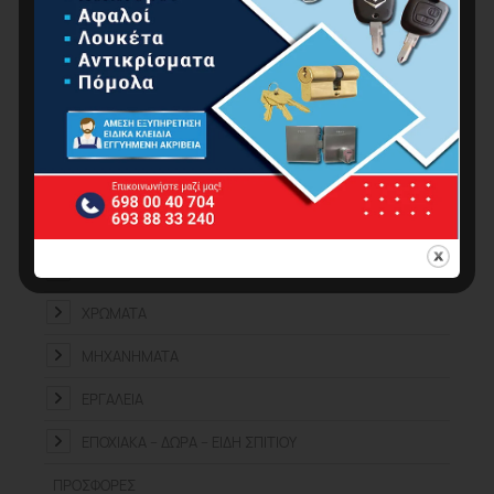
ΕΡΓΑΛΕΊΑ ΧΕΙΡΌΣ
ΚΉΠΟΣ
ΚΟΥΖΊΝΑ-ΜΠΆΝΙΟ
ΟΙΚΙΑΚΈΣ ΣΥΣΚΕΥΈΣ
ΟΙΚΙΑΚΌΣ ΕΞΟΠΛΙΣΜΌΣ
ΠΡΟΪΌΝΤΑ ΑUTO – MOTO
ΥΔΡΑΥΛΙΚΆ
ΧΡΏΜΑΤΑ
ΜΗΧΑΝΉΜΑΤΑ
ΕΡΓΑΛΕΊΑ
ΕΠΟΧΙΑΚΆ – ΔΏΡΑ – ΕΊΔΗ ΣΠΙΤΙΟΎ
ΠΡΟΣΦΟΡΈΣ