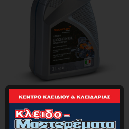
NAKAYAMA PRO LB1150 Λάδι Αλυσίδας
Βιοδιασπώμενο 1L
9.00
€