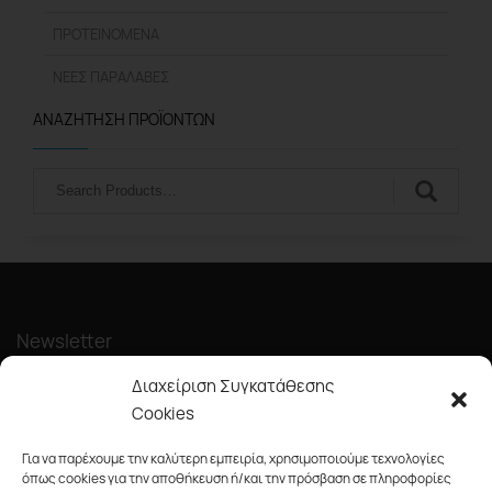
ΠΡΟΤΕΙΝΌΜΕΝΑ
ΝΈΕΣ ΠΑΡΑΛΑΒΈΣ
ΑΝΑΖΉΤΗΣΗ ΠΡΟΪΌΝΤΩΝ
Αναζήτηση
Newsletter
Διαχείριση Συγκατάθεσης
Cookies
Για να παρέχουμε την καλύτερη εμπειρία, χρησιμοποιούμε τεχνολογίες
όπως cookies για την αποθήκευση ή/και την πρόσβαση σε πληροφορίες