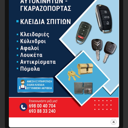
Βιδοποιία - Είδη Στερέωσης