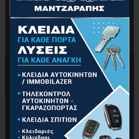
BORMANN Pro BPP7011 Γιλέκο Εργασίας Μ/50,
260g/m2
24.00
€