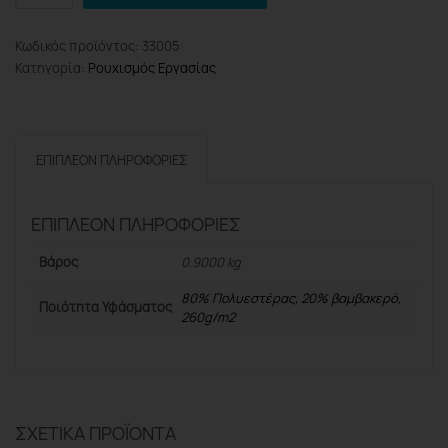
Pro
BPP7006
Κωδικός προϊόντος:
33005
Φόρμα
Κατηγορία:
Ρουχισμός Εργασίας
Εργασίας
Με
Τιράντες
Torino,
ΕΠΙΠΛΈΟΝ ΠΛΗΡΟΦΟΡΊΕΣ
M/50
ποσότητα
ΕΠΙΠΛΈΟΝ ΠΛΗΡΟΦΟΡΊΕΣ
Βάρος
0.9000 kg
80% Πολυεστέρας, 20% βαμβακερό,
Ποιότητα Υφάσματος
260g/m2
ΣΧΕΤΙΚΆ ΠΡΟΪΌΝΤΑ