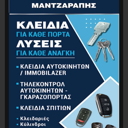
BORMANN Pro BPP7023 Μπουφάν Fleece
Εργασίας Parma XL
25.00
€