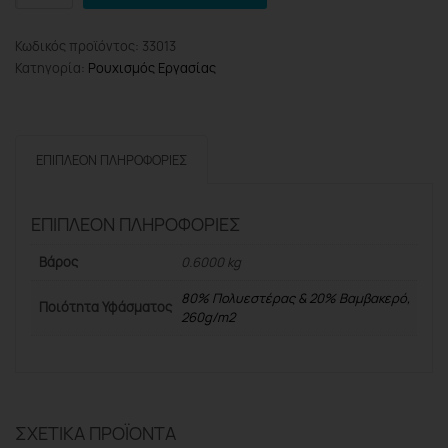
Pro
BPP7014
Κωδικός προϊόντος:
33013
Γιλέκο
Κατηγορία:
Ρουχισμός Εργασίας
Εργασίας
XXL/58,
260g/m2
ποσότητα
ΕΠΙΠΛΈΟΝ ΠΛΗΡΟΦΟΡΊΕΣ
ΕΠΙΠΛΈΟΝ ΠΛΗΡΟΦΟΡΊΕΣ
Βάρος
0.6000 kg
80% Πολυεστέρας & 20% Βαμβακερό,
Ποιότητα Υφάσματος
260g/m2
ΣΧΕΤΙΚΆ ΠΡΟΪΌΝΤΑ