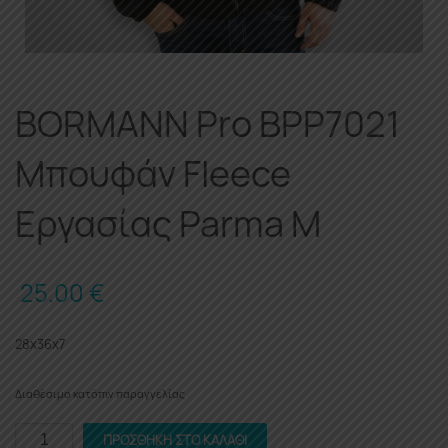
BORMANN Pro BPP7021
Μπουφάν Fleece
Εργασίας Parma M
25.00
€
28x36x7
Διαθέσιμο κατόπιν παραγγελίας
BORMANN
ΠΡΟΣΘΉΚΗ ΣΤΟ ΚΑΛΆΘΙ