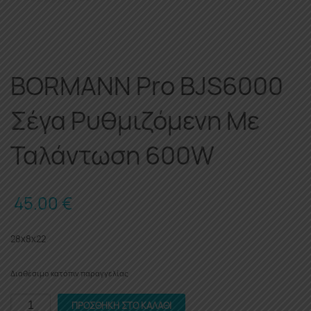
BORMANN Pro BJS6000
Σέγα Ρυθμιζόμενη Με
Ταλάντωση 600W
45.00
€
28x8x22
Διαθέσιμο κατόπιν παραγγελίας
BORMANN
ΠΡΟΣΘΉΚΗ ΣΤΟ ΚΑΛΆΘΙ