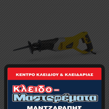
BORMANN BRS6600 Σπαθόσεγα 650W