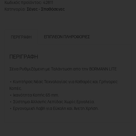
Κωδικός προϊόντος:
42811
Ρυθμιζόμενη
Κατηγορία:
Σέγες - Σπαθόσεγες
Με
Ταλάντωση
710W
ποσότητα
ΕΠΙΠΛΈΟΝ ΠΛΗΡΟΦΟΡΊΕΣ
ΠΕΡΙΓΡΑΦΉ
ΠΕΡΙΓΡΑΦΉ
Σέγα Ρυθμιζόμενη με Ταλάντωση απο την BORMANN LITE
• Κινητήρας Νέας Τεχνολογίας για Καθαρές και Γρήγορες
Κοπές.
• Ικανότητα Κοπής 65 mm.
• Σύστημα Αλλαγής Λεπίδας Χωρίς Εργαλεία.
• Εργονομική Λαβή για Εύκολη και Άνετη Χρήση.