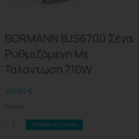
BORMANN BJS6700 Σέγα
Ρυθμιζόμενη Με
Ταλάντωση 710W
40.00
€
27X8.3X22
BORMANN
ΠΡΟΣΘΉΚΗ ΣΤΟ ΚΑΛΆΘΙ
BJS6700
Σέγα