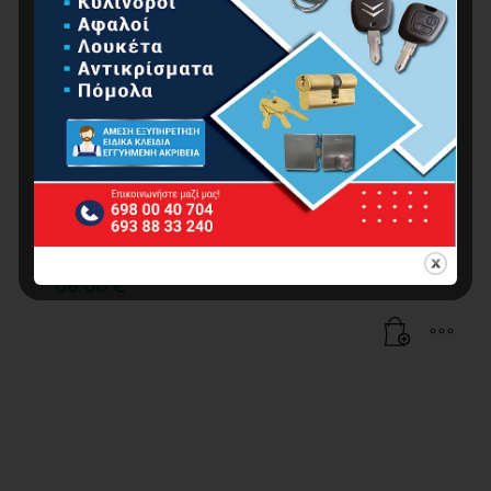
BORMANN BRS6600 Σπαθόσεγα 650W
68.00
€