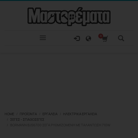
HOME
ΠΡΟΪΌΝΤΑ
ΕΡΓΑΛΕΊΑ
ΗΛΕΚΤΡΙΚΆ ΕΡΓΑΛΕΊΑ
ΣΈΓΕΣ - ΣΠΑΘΌΣΕΓΕΣ
BORMANN BJS6700 ΣΈΓΑ ΡΥΘΜΙΖΌΜΕΝΗ ΜΕ ΤΑΛΆΝΤΩΣΗ 710W