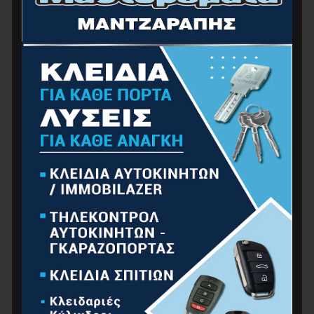
BORMANN Pro BJS7500 Σέγα Ρυθμιζόμενη Με
Ταλάντωση 750W
89.00
€