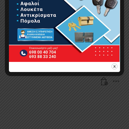
BORMANN Pro BJS7500 Σέγα Ρυθμιζόμενη Με
Ταλάντωση 750W
89.00
€