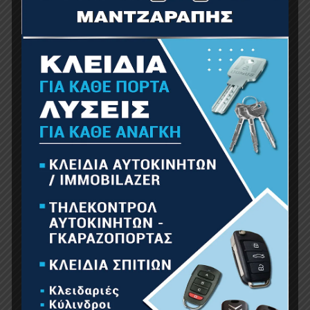
BORMANN Pro BJS6000 Σέγα Ρυθμιζόμενη Με
Ταλάντωση 600W
45.00
€