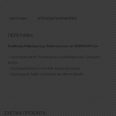
ΕΠΙΠΛΈΟΝ ΠΛΗΡΟΦΟΡΊΕΣ
ΠΕΡΙΓΡΑΦΉ
ΠΕΡΙΓΡΑΦΉ
Σπαθόσεγα Ρυθμιζόμενη με Ταλάντωση απο την BORMANN Lite
• Κινητήρας Νέας Τεχνολογίας για Καθαρές και Γρήγορες
Κοπές.
• Σύστημα Αλλαγής Λεπίδας Χωρίς Εργαλεία.
• Εργονομική Λαβή για Εύκολη και Άνετη Χρήση.
ΣΧΕΤΙΚΆ ΠΡΟΪΌΝΤΑ