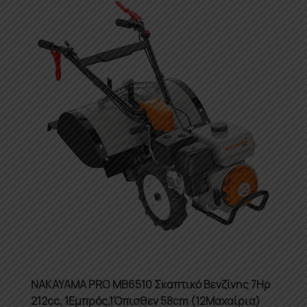
NAKAYAMA PRO MB6510 Σκαπτικό Βενζίνης 7Ηρ
212cc, 1Εμπρός,1Όπισθεν 58cm (12Μαχαίρια)