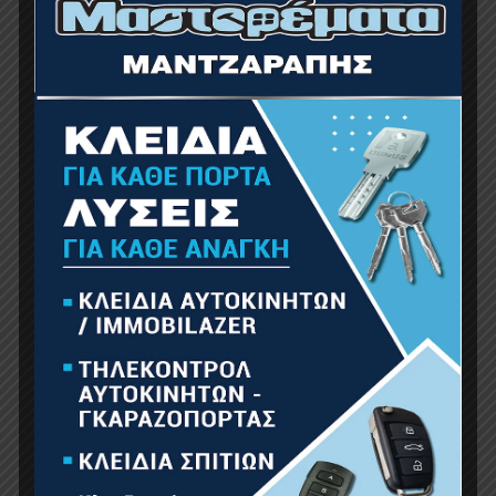
NAKAYAMA MB6000 Σκαπτικό Βενζίνης 6,5Hp
2Εμπρός+1Όπισθεν
489.00
€