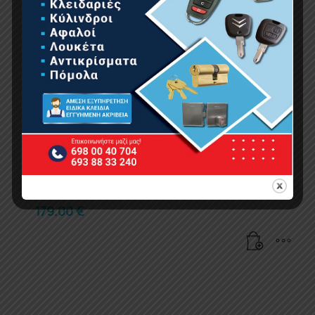
NAKAYAMA MB2510 Σκαπτικό Βενζίνης 2,2Hp,
52cc
179.00
€