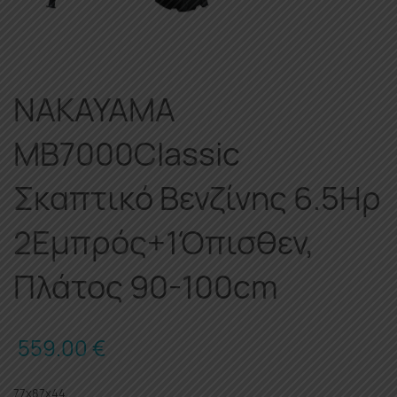
NAKAYAMA
MB7000Classic
Σκαπτικό Βενζίνης 6.5Ηρ
2Εμπρός+1Όπισθεν,
Πλάτος 90-100cm
559.00
€
77x87x44