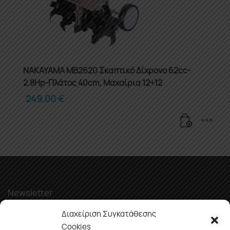
NAKAYAMA MB2620 Σκαπτικό Δίχρονο 62cc-
2.8Hp-Πλάτος 40cm, Μαχαίρια 12+12
249.00
€
Newsletter
Διαχείριση Συγκατάθεσης
Cookies