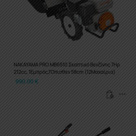
NAKAYAMA PRO MB6510 Σκαπτικό Βενζίνης 7Ηρ
212cc, 1Εμπρός,1Όπισθεν 58cm (12Μαχαίρια)
990.00
€