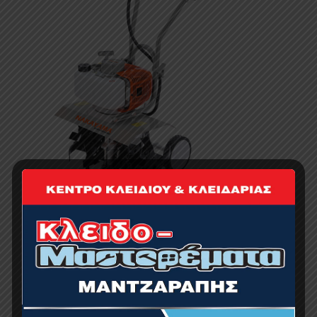
NAKAYAMA MB2620 Σκαπτικό Δίχρονο 62cc-
2.8Hp-Πλάτος 40cm, Μαχαίρια 12+12
249.00
€