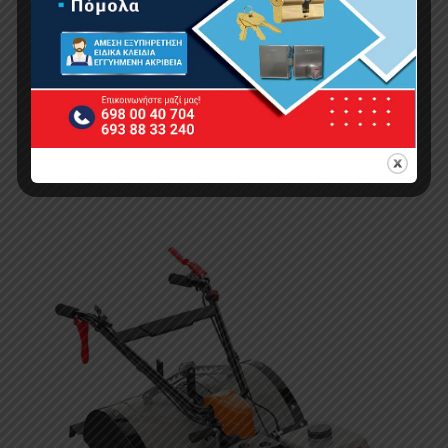
NAKAYAMA PRO MB7100 Σκαπτικό Βενζίνης
7.5Hp
759.00
€