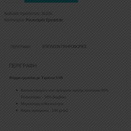
Pro
BPP7034
Κωδικός προϊόντος:
34224
Φόρμα
Κατηγορία:
Ρουχισμός Εργασίας
Εργασίας
Με
Τιράντα
S/48
ΕΠΙΠΛΈΟΝ ΠΛΗΡΟΦΟΡΊΕΣ
ΠΕΡΙΓΡΑΦΉ
ποσότητα
ΠΕΡΙΓΡΑΦΉ
Φόρμα εργασίας με Τιράντα S/48
Κατασκευασμένο από υφάσματα υψηλής ποιότητας 80%
Πολυεστέρας – 20% βαμβάκι.
Μεγαλύτερη ανθεκτικότητα
Βάρος υφάσματος : 240 gr/m2