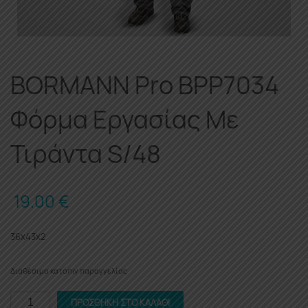
BORMANN Pro BPP7034
Φόρμα Εργασίας Με
Τιράντα S/48
19.00
€
36x43x2
Διαθέσιμο κατόπιν παραγγελίας
BORMANN
ΠΡΟΣΘΉΚΗ ΣΤΟ ΚΑΛΆΘΙ