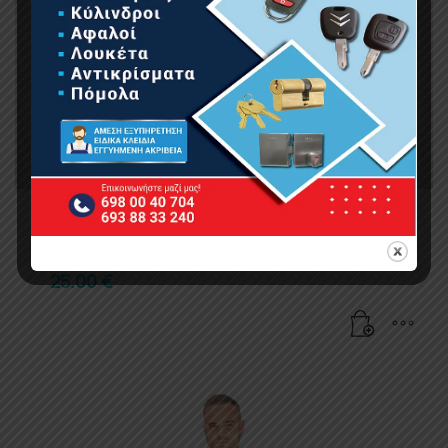
BORMANN Pro BPP7023 Μπουφάν Fleece
Εργασίας Parma XL
25.00
€