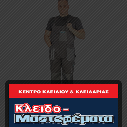
BORMANN Pro BPP7006 Φόρμα Εργασίας Με