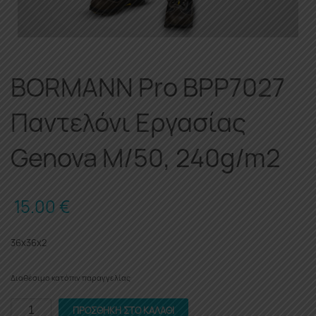
BORMANN Pro BPP7027
Παντελόνι Εργασίας
Genova M/50, 240g/m2
15.00
€
36x36x2
Διαθέσιμο κατόπιν παραγγελίας
BORMANN
ΠΡΟΣΘΉΚΗ ΣΤΟ ΚΑΛΆΘΙ