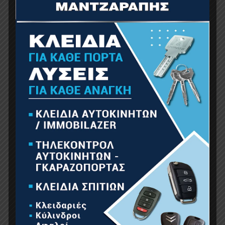
Τιράντες Torino, M/50
24.00
€