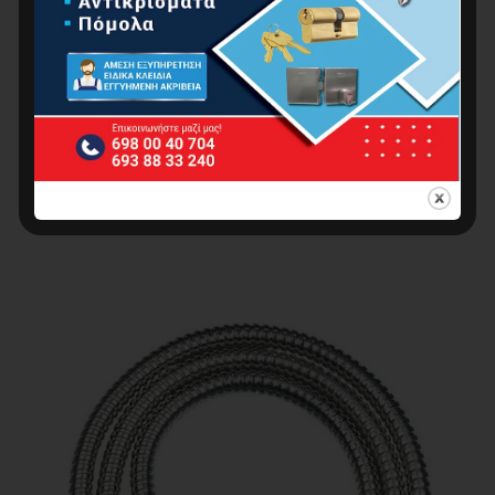
BORMANN BTW4650 Τηλέφωνο Ντους Μπάνιου
Φ81, Στρογγυλό
7.00
€