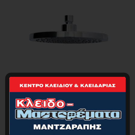
BORMANN BTW9026 Κεφαλή Ντους Στρογγυλή
Ασημί Φ19,8×6,5cm
15.00
€