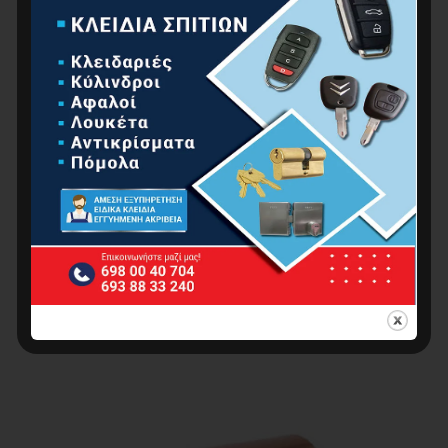
Γωνία Χαλκού Θυλική – Θυλική
0.40
€
–
1.00
€