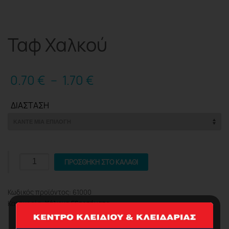
Ταφ Χαλκού
0.70
€
–
1.70
€
ΔΙΆΣΤΑΣΗ
Ταφ
ΠΡΟΣΘΉΚΗ ΣΤΟ ΚΑΛΆΘΙ
Χαλκού
ποσότητα
Κωδικός προϊόντος:
61000
Κατηγορία:
Χάλκινα Εξαρτήματα