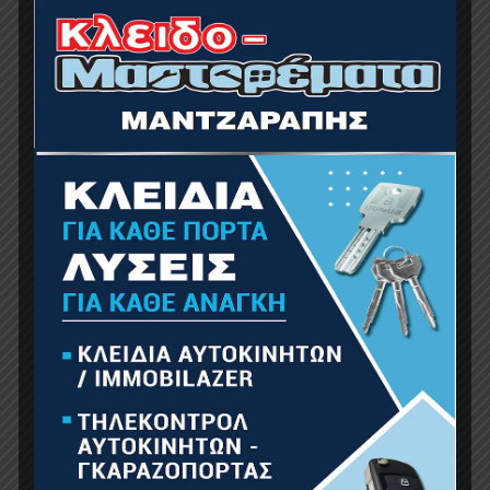
BORMANN BSG2050 Κολλητήρι Στυλό, 30W,
Κωνική Μύτη
9.00
€